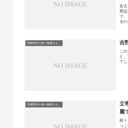
名古
周辺
で、
るの
吉
宮崎県外の食べ物屋さん。
この
と、
てし
立
宮崎県外の食べ物屋さん。
麗
程々
っこ