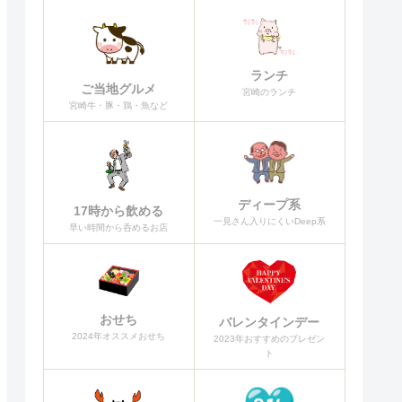
ランチ
ご当地グルメ
宮崎のランチ
宮崎牛・豚・鶏・魚など
ディープ系
17時から飲める
一見さん入りにくいDeep系
早い時間から呑めるお店
おせち
バレンタインデー
2024年オススメおせち
2023年おすすめのプレゼン
ト