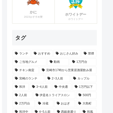
かに
ホワイトデー
2023おすすめ蟹
ホワイトデー
タグ
ランチ
おすすめ
おじさん好み
禁煙
ご当地グルメ
動画
1万円台
チキン南蛮
宮崎市17時から営業居酒屋飲み屋
宮崎のランチ
2~3人前
カップル
和洋
3~4人前
中央通
1万円以下
2人前
伊是名トライアスロン
500円
2万円台
冷蔵
おはぎ
大島町
和洋中
4~5人前
西銀座通り
和風