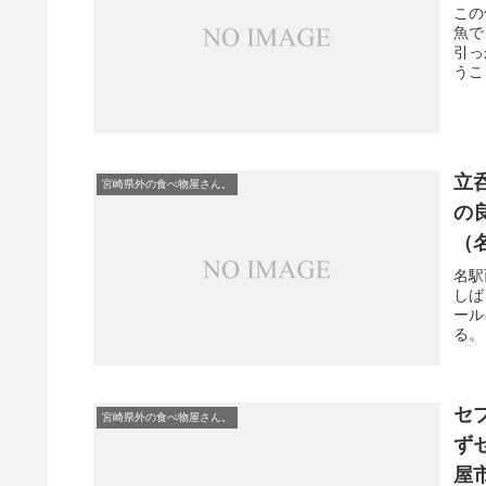
この
魚で
引っ
うこ
立
宮崎県外の食べ物屋さん。
の
（
名駅
しば
ール
る。
セ
宮崎県外の食べ物屋さん。
ず
屋