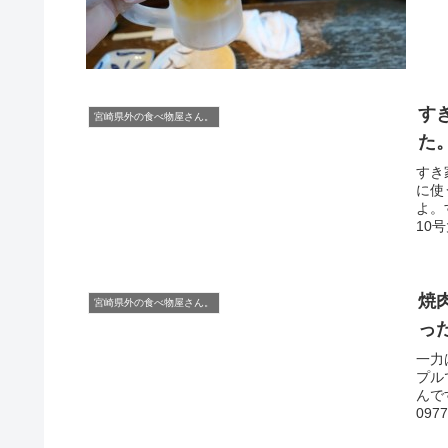
す
宮崎県外の食べ物屋さん。
た
すき
に使
よ。
10号
焼
宮崎県外の食べ物屋さん。
っ
一力
プル
んで
097