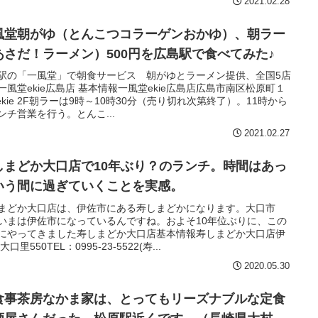
2021.02.28
風堂朝がゆ（とんこつコラーゲンおかゆ）、朝ラー
あさだ！ラーメン）500円を広島駅で食べてみた♪
駅の「一風堂」で朝食サービス 朝がゆとラーメン提供、全国5店
一風堂ekie広島店 基本情報一風堂ekie広島店広島市南区松原町１
 ekie 2F朝ラーは9時～10時30分（売り切れ次第終了）。11時から
ンチ営業を行う。とんこ...
2021.02.27
しまどか大口店で10年ぶり？のランチ。時間はあっ
いう間に過ぎていくことを実感。
まどか大口店は、伊佐市にある寿しまどかになります。大口市
いまは伊佐市になっているんですね。およそ10年位ぶりに、この
にやってきました寿しまどか大口店基本情報寿しまどか大口店伊
大口里550TEL：0995-23-5522(寿...
2020.05.30
食事茶房なかま家は、とってもリーズナブルな定食