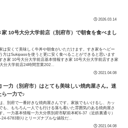
2026.03.14
き家 10号大分大学前店（別府市）で朝食を食べまし
。
家は安くて美味しく牛丼や朝食がいただけます。すき家をヘビー
う方はSukipassを使うと更に安く食べることができると思います
すき家 10号大分大学前店基本情報すき家 10号大分大学前店すき家
大分大学前店24時間営業202...
2021.04.08
肉 一力（別府市）はとても美味しい焼肉屋さん。迷
たら一力で♪
は、別府で一番好きな焼肉屋さんです。家族でもいけるし、カッ
でも、もちろん一人でも行ける落ち着いた雰囲気のある焼肉屋さ
す。一力基本情報一力大分県別府市駅前本町6-37（近鉄裏通り）
7-24-6783割りとリーズナブルな値段だ...
2021.04.08