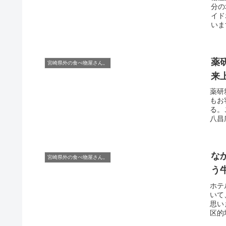
分の
イド
いま
薬
宮崎県外の食べ物屋さん。
来
薬研
もお
る。
八昌
な
宮崎県外の食べ物屋さん。
う
ホテ
いて
思い
区的場