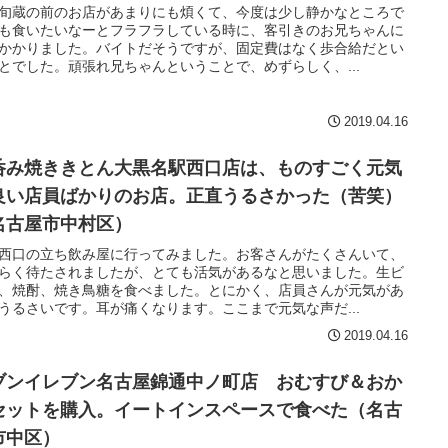
旬蔵の前のお店があまりにも煩くて、今度は少し静かなところで
も食いたいなーとフラフラしている時に、客引きのお兄ちゃんに
かかりました。バイトだそうですが、固定費はなく歩合給だとい
とでした。頑張れ兄ちゃんということで、めずらしく、...
2019.04.16
呑み焼ききとん大黒名駅西口店は、ものすごく元気
良い店員ばかりのお店。正直うるさかった（苦笑）
名古屋市中村区）
西口の立ち飲み屋に行ってみました。お客さんがたくさんいて、
らく待たされましたが、とても活気があるなと思いました。生ビ
、焼酎、焼き鳥糖を食べました。とにかく、店員さんが元気があ
うるさいです。耳が痛くなります。ここまで元気な声だ...
2019.04.16
ブンイレブン名古屋錦通中ノ町店 おむすび＆おか
セットを購入。イートインスペースで食べた（名古
市中区）