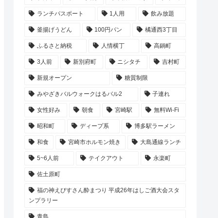
ランチパスポート
1人用
飲み放題
釜揚げうどん
100円パン
橘通西3丁目
ふるさと納税
人情横丁
高鍋町
3人前
新別府町
ニシタチ
吉村町
新規オープン
糖質制限
みやざきバルウォークはるバル2
子連れ
女性好み
朝食
宮崎駅
無料Wi-Fi
昭和町
ディープ系
博多駅ラーメン
和食
宮崎市ホルモン焼き
大島通線ランチ
5~6人前
テイクアウト
永楽町
佐土原町
福の神えびすさん酔まつり 平成26年はしご酒大会スタ
ンプラリー
青島