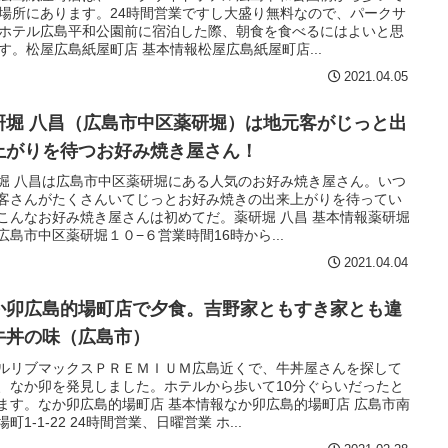
場所にあります。24時間営業ですし大盛り無料なので、パークサ
ホテル広島平和公園前に宿泊した際、朝食を食べるにはよいと思
す。松屋広島紙屋町店 基本情報松屋広島紙屋町店...
2021.04.05
研堀 八昌（広島市中区薬研堀）は地元客がじっと出
上がりを待つお好み焼き屋さん！
堀 八昌は広島市中区薬研堀にある人気のお好み焼き屋さん。いつ
客さんがたくさんいてじっとお好み焼きの出来上がりを待ってい
こんなお好み焼き屋さんは初めてだ。薬研堀 八昌 基本情報薬研堀
広島市中区薬研堀１０−６営業時間16時から...
2021.04.04
か卯広島的場町店で夕食。吉野家ともすき家とも違
牛丼の味（広島市）
ルリブマックスＰＲＥＭＩＵＭ広島近くで、牛丼屋さんを探して
、なか卯を発見しました。ホテルから歩いて10分ぐらいだったと
ます。なか卯広島的場町店 基本情報なか卯広島的場町店 広島市南
町1-1-22 24時間営業、日曜営業 ホ...