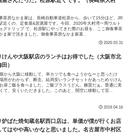
酒屋さんだった。松原駅近くです。（長崎県大村
）
事茶房なかま家は、長崎自動車道松原から、歩いて15分ほど、JR
駅近くの、定食屋&居酒屋です。今回、2020年大村湾一周ウルト
ョグトリップ で、松原駅にやってきた際のお昼を、ここ御食事茶
かま家で頂きました。御食事茶房なかま家基...
2020.03.31
りけんや大阪駅店のランチはお得でした（大阪市北
梅田）
屋から大阪に移動して、串カツでも食べようかなーと思ったけ
場所がわからず、断念。結局安いランチセットがあっためりけん
お昼ご飯を食べました。ご飯プラスうどん。糖質だぁ。普通に美
くて、安くいただきました。このあと、関空に移動して宮...
2019.04.16
り炉ばた焼旬蔵名駅西口店は、単価が僕が行くお店
してはやや高いかなと思いました。名古屋市中村区