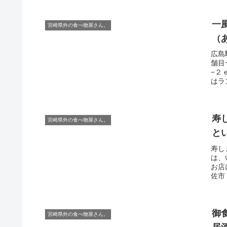
一
宮崎県外の食べ物屋さん。
（
広島
舗目
−２
はラ
寿
宮崎県外の食べ物屋さん。
と
寿し
は、
お店
佐市 
御
宮崎県外の食べ物屋さん。