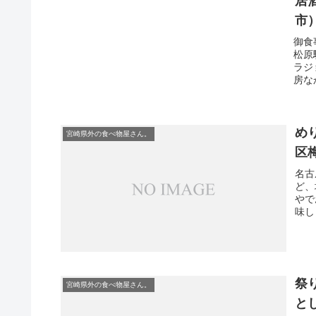
居
市
御食
松原
ラジ
房な
め
宮崎県外の食べ物屋さん。
区
名古
ど、
やで
味し
祭
宮崎県外の食べ物屋さん。
と