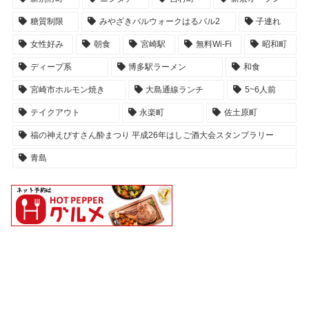
糖質制限
みやざきバルウォークはるバル2
子連れ
女性好み
朝食
宮崎駅
無料Wi-Fi
昭和町
ディープ系
博多駅ラーメン
和食
宮崎市ホルモン焼き
大島通線ランチ
5~6人前
テイクアウト
永楽町
佐土原町
福の神えびすさん酔まつり 平成26年はしご酒大会スタンプラリー
青島