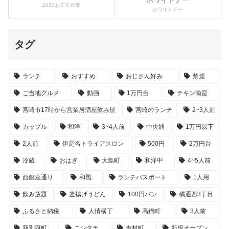
2023おすすめ蟹
ホワイトデー
タグ
ランチ
おすすめ
おじさん好み
禁煙
ご当地グルメ
動画
1万円台
チキン南蛮
宮崎市17時から営業居酒屋飲み屋
宮崎のランチ
2~3人前
カップル
和洋
3~4人前
中央通
1万円以下
2人前
伊是名トライアスロン
500円
2万円台
冷蔵
おはぎ
大島町
和洋中
4~5人前
西銀座通り
和風
ランチパスポート
1人用
飲み放題
釜揚げうどん
100円パン
橘通西3丁目
ふるさと納税
人情横丁
高鍋町
3人前
新別府町
ニシタチ
吉村町
新規オープン