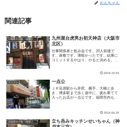
おんちゃん
関連記事
九州屋台虎男お初天神店（大阪市
宮崎県外の食べ物屋さん。
北区）
仕事関係者と飲み会です。20人前後で
す。座敷です。薄暗かったです。結果に
コミットするやはり、やると決める。結
果にコミットする。投資する。とても大
切ですよね。刺激的な話を聞いたと思い
ますが、いつものように酔っ払ってしま
2016.10.03
って、あんまり覚えていま...
一点公
ラーメン
ＪＲ笹原駅から井尻、横手、大橋と歩
き、博多駅まで歩く途中に、疲れ果てて
入ったお店が一点公です。福岡市内も本
当に変わったのですが、僕が福岡にいた
のは30年弱ぐらい前からなのですが、時
間が本当に過ぎてしまったんだぁ～って
2014.04.20
思いました。熱く生きてい...
立ち呑みキッチンせいちゃん（神
宮崎県外の食べ物屋さん。
戸市三宮）