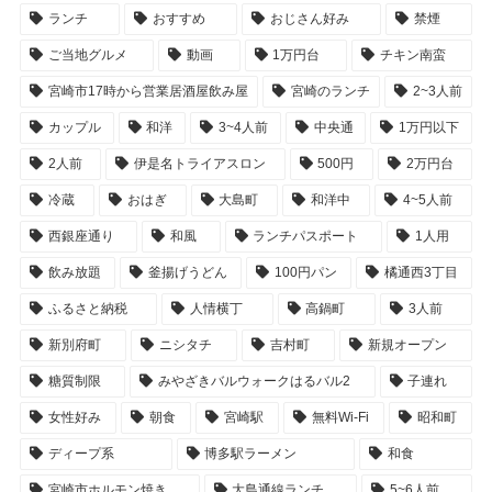
ランチ
おすすめ
おじさん好み
禁煙
ご当地グルメ
動画
1万円台
チキン南蛮
宮崎市17時から営業居酒屋飲み屋
宮崎のランチ
2~3人前
カップル
和洋
3~4人前
中央通
1万円以下
2人前
伊是名トライアスロン
500円
2万円台
冷蔵
おはぎ
大島町
和洋中
4~5人前
西銀座通り
和風
ランチパスポート
1人用
飲み放題
釜揚げうどん
100円パン
橘通西3丁目
ふるさと納税
人情横丁
高鍋町
3人前
新別府町
ニシタチ
吉村町
新規オープン
糖質制限
みやざきバルウォークはるバル2
子連れ
女性好み
朝食
宮崎駅
無料Wi-Fi
昭和町
ディープ系
博多駅ラーメン
和食
宮崎市ホルモン焼き
大島通線ランチ
5~6人前