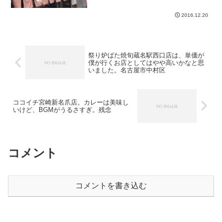
したいいお店店内に入ると、カウンター
のみ。結構広い。お客さんの客層高い。
2016.12.20
僕が一番若い感じ。カウンター奥に座
り、黒霧お湯割りと生ビール...
祭り炉ばた焼旬蔵名駅西口店は、単価が
僕が行くお店としてはやや高いかなと思
いました。名古屋市中村区
ココイチ宮崎新名爪店。カレーは美味し
いけど、BGMがうるさすぎ。残念
コメント
コメントを書き込む