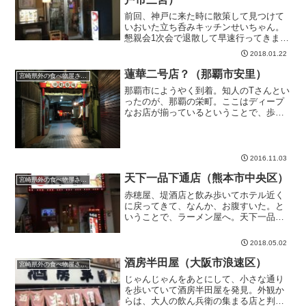
前回、神戸に来た時に散策して見つけて
いおいた立ち呑みキッチンせいちゃん。
懇親会1次会で退散して早速行ってきまし
たよ。さあて、どんな感じなのか、楽し
2018.01.22
みにしていました。店内は結構広い せい
ちゃんは、JR高架下にあリます。中に入
蓮華二号店？（那覇市安里）
宮崎県外の食べ物屋さん。
ると思っていたより...
那覇市にようやく到着。知人のTさんとい
ったのが、那覇の栄町。ここはディープ
なお店が揃っているということで、歩い
て散策したが、いいですねー。こんな一
角。沖縄移住して飲み歩きしたいです。
美人同級生でやっているまずは、一軒
目。同級生2人で切り盛り...
2016.11.03
天下一品下通店（熊本市中央区）
宮崎県外の食べ物屋さん。
赤穂屋、堤酒店と飲み歩いてホテル近く
に戻ってきて、なんか、お腹すいた。と
いうことで、ラーメン屋へ。天下一品っ
て聞いたことがあるなー濃いですねーメ
ニューチェック。並ラーメン700円を注文
2018.05.02
しました。ゆで卵、食べ放題だとか。一
つだけ食べましたテー...
酒房半田屋（大阪市浪速区）
宮崎県外の食べ物屋さん。
じゃんじゃんをあとにして、小さな通り
を歩いていて酒房半田屋を発見。外観か
らは、大人の飲ん兵衛の集まる店と判断