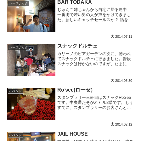
BAR TODAKA
バースナック
じゅんこ姉ちゃんから自宅に帰る途中、
一番街で若い男の人が声をかけてきまし
た。新しいキャッチセールスか？ 話を聞
くと自分のお店バーの紹介でした。話を
聞いても、場所が分からず、お店の前ま
で案内してもらいました。頑張って欲し
2014.07.11
いバーですついでに、お...
スナックドルチェ
バースナック
カリーノのビアガーデンの次に、誘われ
てスナックドルチェに行きました。普段
スナックは行かないのですが、たまには
いってみようということで、流れでいっ
てしまいましたが、飲みすぎで大反省で
す。でも、ある意味、気になることが解
2014.05.30
決して、次に進めそうです...
Ro’see(ローゼ）
イベント
スタンプラリー三軒目はスナックRoSee
です。中央通たそがれビル2階です。もう
すでに、スタンプラリーのお客さんと仲
良くなって、色んな集団が出来ていま
す。妻は社交的なのでどこでも人気者で
す。僕はどこでも酔っぱらい者です。た
2014.02.12
まには、スナックに妻...
JAIL HOUSE
イベント