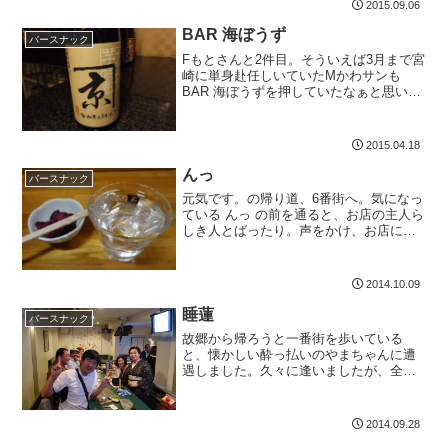
2015.09.06
店です。新店舗は、高松町3-32雅ビル1階
奥になります。落ち着...
BAR 海ぼうず
バースナック
Fもとさんと2件目。そういえば3月まで宮
崎に単身赴任しいていたMかわサンも
BAR 海ぼうずを押していたなぁと思い出
しました、焼酎一休のビルの確か3階？に
ありました。一休の卒業生だそうです。
つまり焼酎が飲めるお店ですね。今度は
2015.04.18
あんまり酔っ払っ...
んっ
バースナック
元気です。の帰り道、6番街へ。気になっ
ている んっ の前を通ると、お店の主人ら
しき人とばったり。声をかけ、お店に入
りました。前回は、違うお店の憩 時代で
す。店内に入ると、やはり、若干お店の
つくりは違いますね。当たり前ですね、
2014.10.09
経営者が違うわけ...
睡蓮
バースナック
故郷から帰ろうと一番街を歩いている
と、懐かしい酔っ払いのやまちゃんに遭
遇しました。久々に逢いましたが、全然
痩せていません（笑）。一時、一生懸命
運動していたのに。。。彼に誘われたの
はスナック。普段、自分があんまり行か
2014.09.28
ないスナックです。