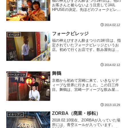
福の神えびすさん酔まつり2軒目は、他の
お客さんと被らないよう注意してJAIL
HPUSEの決定。先ほどのフォークビレッ
ジで一緒になった男性二人組みと一緒に
JAIL HPUSEに行きました。スナックで
す。西橘通りカテイ堂ビル4階になりま
2014.02.12
す。ス...
フォークビレッジ
イベント
福の神えびすさん酔まつりの1軒目は、指
定されていたフォークビレッジというお
店。初めて行くお店です。飲み屋街は、
結構歩いているので知っているつもりで
したが、こんな飲み屋の通り（西銀座通
りから西エビスビル、エビスビルを通っ
2014.02.12
て、中央通りに出る通り...
舞鶴
バースナック
京都から初めて宮崎に来て、いきなりデ
ィープな世界に行きました。この日三件
目。舞鶴は、宮崎一ディープな飲み屋街
の一軒。実は僕もはじめていきました。
味川の隣かな。酔っ払いすぎ 反省です
一体何を食べたのか。飲んだのは焼酎。
2013.10.29
カウンターだけのお店。僕...
ZORBA（廃業・移転）
イタリアン
2018.02.10現在、ZORBAが入っていた場
所には、青空エールが入っています。