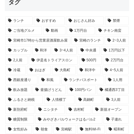
タグ
ランチ
おすすめ
おじさん好み
禁煙
ご当地グルメ
動画
1万円台
チキン南蛮
宮崎市17時から営業居酒屋飲み屋
宮崎のランチ
2~3人前
カップル
和洋
3~4人前
中央通
1万円以下
2人前
伊是名トライアスロン
500円
2万円台
冷蔵
おはぎ
大島町
和洋中
4~5人前
西銀座通り
和風
ランチパスポート
1人用
飲み放題
釜揚げうどん
100円パン
橘通西3丁目
ふるさと納税
人情横丁
高鍋町
3人前
新別府町
ニシタチ
吉村町
新規オープン
糖質制限
みやざきバルウォークはるバル2
子連れ
女性好み
朝食
宮崎駅
無料Wi-Fi
昭和町