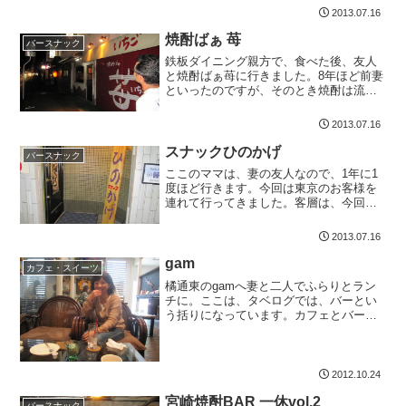
た。若いお兄ちゃんが色々と聞いてき
2013.07.16
て、通常1時間6000円のところ5000円に
してくれるという。...
焼酎ばぁ 苺
バースナック
鉄板ダイニング親方で、食べた後、友人
と焼酎ばぁ苺に行きました。8年ほど前妻
といったのですが、そのとき焼酎は流さ
ないといっていたけど、もうあれから何
年も経つし、正直ないだろう。流れてい
2013.07.16
ると思っていたのですが、ありました。
驚きましたね。ちゃんと...
スナックひのかげ
バースナック
ここのママは、妻の友人なので、1年に1
度ほど行きます。今回は東京のお客様を
連れて行ってきました。客層は、今回は
高かったです。若いお客さんがいるとき
もあるのですがね。しばらくお話して、
2013.07.16
今回は早めに退散しました。とてもキレ
イなママです。若いとき...
gam
カフェ・スイーツ
橘通東のgamへ妻と二人でふらりとラン
チに。ここは、タベログでは、バーとい
う括りになっています。カフェとバーっ
て、どう違うんだろうね？まあ、そんな
ことは、どうでもよくて、普段行かない
店の種類になります、僕にとって。お昼
過ぎに入ってみたのです...
2012.10.24
宮崎焼酎BAR 一休vol.2
バースナック