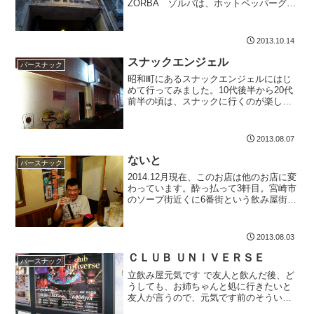
ZORBA ゾルバは、ホットペッパーグル
メで予約できます。クーポンあります今
回みやざきバルウォークあきバルという
のある。というのは、新しい飲み友達O
2013.10.14
さんから...
スナックエンジェル
バースナック
昭和町にあるスナックエンジェルにはじ
めて行ってみました。10代後半から20代
前半の頃は、スナックに行くのが楽しか
ったのですが、20代後半から、スナック
からは足が遠のいていました。今回は、
なんだかね、縁とういか、行ってみよう
2013.08.07
かな、と思ったんで...
ないと
バースナック
2014.12月現在、このお店は他のお店に変
わっています。酔っ払って3軒目。宮崎市
のソープ街近くに6番街という飲み屋街に
あるのですが、その一角にないとがあり
ます。焼酎を半年ぐらい前に入れていた
のを思い出し、再訪。ママが変わってい
2013.08.03
ます。この1...
ＣＬＵＢ ＵＮＩＶＥＲＳＥ
バースナック
立飲み屋元気です で友人と飲んだ後、ど
うしても、お姉ちゃんと処に行きたいと
友人が言うので、元気です前のそういう
お店を紹介してくれるお店に行きまし