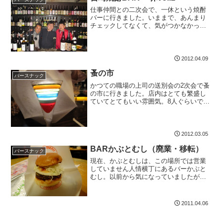
仕事仲間との二次会で、一休という焼酎
バーに行きました。いままで、あんまり
チェックしてなくて、気がつかなかった
焼酎バー。結構お客さんが入っていまし
た。
2012.04.09
蚤の市
バースナック
かつての職場の上司の送別会の2次会で蚤
の市に行きました。店内はとても繁盛し
ていてとてもいい雰囲気。8人ぐらいでい
ったのかな。カウンターに座れてラッキ
ーでしたね。雰囲気のある店内で、カク
テルを飲みました。妻が頼んだのが、レ
インボーというカクテ...
2012.03.05
BARかぶとむし（廃業・移転）
バースナック
現在、かぶとむしは、この場所では営業
していません人情横丁にあるバーかぶと
むし。以前から気になっていましたが、
息子を私の母に預けてきたので、妻と一
緒に初めていってみました。やはり目的
は、ハンバーガーです。
2011.04.06