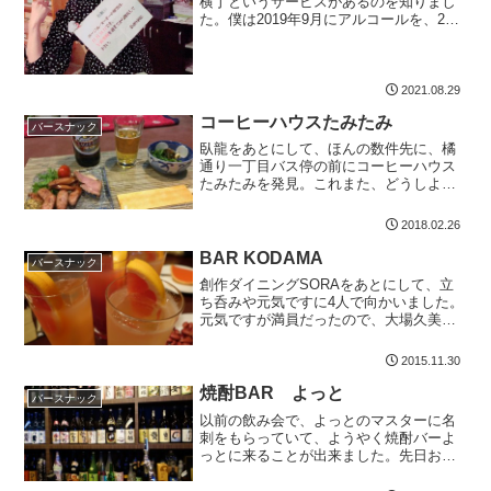
横丁というサービスがあるのを知りまし
た。僕は2019年9月にアルコールを、20
歳代にはスナックを卒業しています。で
も、オンラインスナック横丁って一体ど
んなところなんだろう？ 宮崎にもある
のかな？調べてみる...
2021.08.29
コーヒーハウスたみたみ
バースナック
臥龍をあとにして、ほんの数件先に、橘
通り一丁目バス停の前にコーヒーハウス
たみたみを発見。これまた、どうしよう
かなーと思いましたが、ここも、とりあ
えず入っておこうと入ってしまいました
2018.02.26
ホットペッパーグルメで、コーヒーハウ
スたみたみを見てみる店内...
BAR KODAMA
バースナック
創作ダイニングSORAをあとにして、立
ち呑みや元気ですに4人で向かいました。
元気ですが満員だったので、大場久美子
さんに似た女性に連れられて、どこかの
飲み屋さんに入りました。バーです。お
2015.11.30
しゃれな感じですね。酔っ払っていない
時にデートで行きたい...
焼酎BAR よっと
バースナック
以前の飲み会で、よっとのマスターに名
刺をもらっていて、ようやく焼酎バーよ
っとに来ることが出来ました。先日お店
を訪れた時は、お店が移動したばかり
で、入店できず。今回新店舗にて、初入