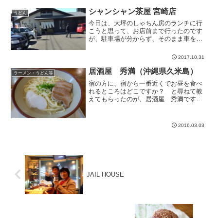
た。牛王がオープンし...
シャンシャン茶屋 宮崎店
うどん
今日は、大坪のしゃちん房のランチに行
こうと思って、お店前まで行ったのです
が、駐車場が分からず、そのまま車を運
転していると、シャンシャン茶屋宮崎店
を発見。たぶん、最近できたお店ですよ
2017.10.31
ね。お客さん年齢層が高いレストランお
昼時広い店内は、ほぼ満員...
居酒屋 秀満（沖縄県久米島）
ラーメン・うどん等
宿の方に、宿から一番近くでお昼を食べ
れるところはどこですか？ と尋ねて教
えてもらったのが、居酒屋 秀満です。
久米島そばを食べました。店内はカウン
ターとテーブルと座敷があります。有線
放送でしょうか、BGMが沖縄音楽という
2016.03.03
のはとってもいいですね...
JAIL HOUSE