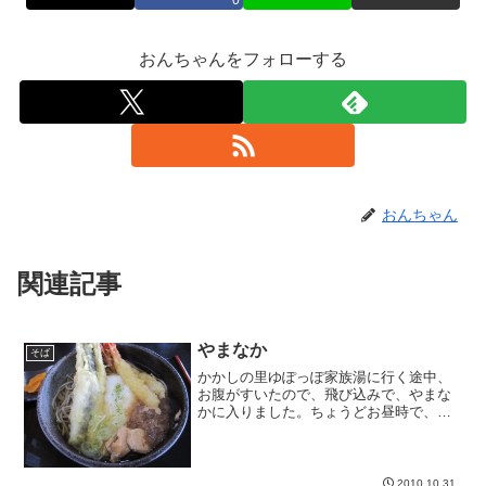
0
おんちゃんをフォローする
おんちゃん
関連記事
やまなか
そば
かかしの里ゆぽっぽ家族湯に行く途中、
お腹がすいたので、飛び込みで、やまな
かに入りました。ちょうどお昼時で、駐
車場は車でいっぱい。どんなお店なの
か、全く分かりませんでした。中に入っ
てみると。。。長野さんそば。旨いで
す。やまなかのお店の中は、床...
2010.10.31