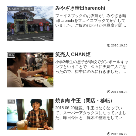
みやざき晴日harenohi
もも焼き・炭火焼き
フェイスブックのお友達が、みやざき晴
日harenohiをフェイスブックで紹介して
いました。ご飯の代わりがお豆腐と聞い
て、これは行かなきゃ。妻を誘って行っ
てきました。リヴォンが以前あった場所
ですね。リヴォン潰れちゃったのかぁ。
場所がみやざき晴...
2016.10.25
笑売人 CHAN炬
動画
小学3年生の息子が学校でダンボールキャ
ンプということで、久々に夫婦二人にな
ったので、街中にのみに行きました。こ
のお店は、昨日の飲み会でチェックして
いたお店。飲み放題のコースが3500円と
いうことで、下見のつもりで入ってみま
した。店内は暗く、...
2011.08.28
焼き肉 牛王（閉店・移転）
動画
2018.06.20確認。牛王はなくなってい
て、スーパーアタックスになっていまし
た。昨日今日と、庭木の整理をしてい
て、とっても疲れました。一段落した
後、妻が焼き肉を食べに行こうと誘って
きたので、はじめて牛王にやってきまし
2015.06.29