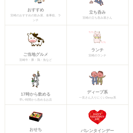
おすすめ
立ち呑み
宮崎のおすすめの飲み屋、食事処、ラ
宮崎の立ち呑み屋さん
ンチ
ランチ
ご当地グルメ
宮崎のランチ
宮崎牛・豚・鶏・魚など
ディープ系
17時から飲める
一見さん入りにくいDeep系
早い時間から呑めるお店
おせち
バレンタインデー