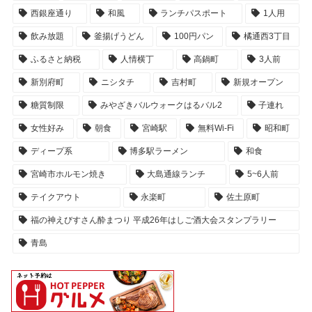
西銀座通り
和風
ランチパスポート
1人用
飲み放題
釜揚げうどん
100円パン
橘通西3丁目
ふるさと納税
人情横丁
高鍋町
3人前
新別府町
ニシタチ
吉村町
新規オープン
糖質制限
みやざきバルウォークはるバル2
子連れ
女性好み
朝食
宮崎駅
無料Wi-Fi
昭和町
ディープ系
博多駅ラーメン
和食
宮崎市ホルモン焼き
大島通線ランチ
5~6人前
テイクアウト
永楽町
佐土原町
福の神えびすさん酔まつり 平成26年はしご酒大会スタンプラリー
青島