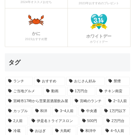
2024年オススメおせち
2023年おすすめのプレゼント
かに
ホワイトデー
2023おすすめ蟹
ホワイトデー
タグ
ランチ
おすすめ
おじさん好み
禁煙
ご当地グルメ
動画
1万円台
チキン南蛮
宮崎市17時から営業居酒屋飲み屋
宮崎のランチ
2~3人前
カップル
和洋
3~4人前
中央通
1万円以下
2人前
伊是名トライアスロン
500円
2万円台
冷蔵
おはぎ
大島町
和洋中
4~5人前