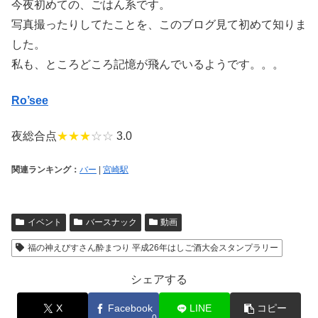
今夜初めての、ごはん系です。
写真撮ったりしてたことを、このブログ見て初めて知りま
した。
私も、ところどころ記憶が飛んでいるようです。。。
Ro’see
夜総合点
★★★
☆☆
3.0
関連ランキング：
バー
|
宮崎駅
イベント
バースナック
動画
福の神えびすさん酔まつり 平成26年はしご酒大会スタンプラリー
シェアする
X
Facebook
LINE
コピー