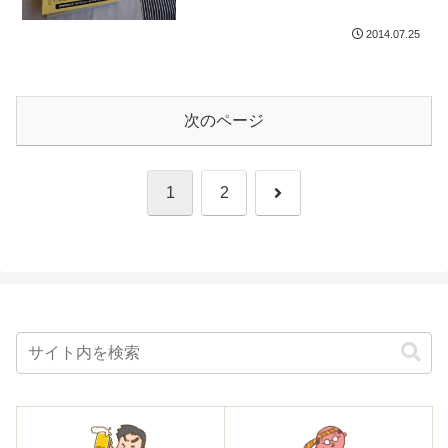
こで食べようかとチェックしたら、ちょ
うど、ワウディに行くしカリーノ宮崎近
2014.07.25
くのSide...
次のページ
次
1
2
へ