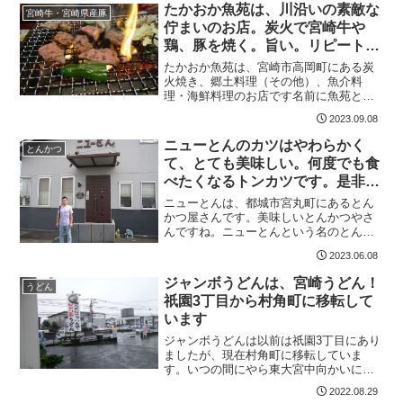
ttps://tabelog.com/miyazaki/A4501...
たかおか魚苑は、川沿いの素敵な
宮崎牛・宮崎県産豚
佇まいのお店。炭火で宮崎牛や
鶏、豚を焼く。旨い。リピートし
たいお店です。おすすめ
たかおか魚苑は、宮崎市高岡町にある炭
火焼き、郷土料理（その他）、魚介料
理・海鮮料理のお店です名前に魚苑とあ
るように、鮎等、魚が食べれるようです
2023.09.08
が、私は、肉しか食べたことがありませ
ん。炭火で焼く宮崎牛は美味しいです。
ニューとんのカツはやわらかく
とんかつ
ロケーションも最高ですよ♪...
て、とても美味しい。何度でも食
べたくなるトンカツです。是非一
度食べてみてください！
ニューとんは、都城市宮丸町にあるとん
かつ屋さんです。美味しいとんかつやさ
んですね。ニューとんという名のとんか
つ屋さんは都城市内にもう一店あるので
2023.06.08
注意が必要です。どちらも美味しいです
けどね。ニューとん基本情報ニューとん
ジャンボうどんは、宮崎うどん！
うどん
都城市宮丸町３０９４−５...
祇園3丁目から村角町に移転して
います
ジャンボうどんは以前は祇園3丁目にあり
ましたが、現在村角町に移転していま
す。いつの間にやら東大宮中向かいに移
転したジャンボうどんに開店早々突撃
2022.08.29
ヌ…今日と明日の2日間は特別価格メニュ