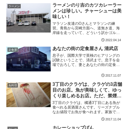
ーだそうな🤔 pic.twitter.com/BEHjoXK...
ラーメンのり吉のカツカレーラー
ラーメン
メンは珍しい。チャーシューは美
味しい！
マラソン友達のOさんとマラソンの練
習。青島から宮崎方面へ、道無き道、海
岸線を走っていて、どういう訳かゴルフ
場で迷子になってしまい、その後、ゴル
2022.04.14
フ場を抜けることが出来ましたが、空港
で彼がギブアップ。お昼ごはんを食べよ
あなたの街の定食屋さん 清武店
定食屋
うと、のり吉に行きました。...
息子が、国際大学で英検のヒアリングの
試験ということで、清武まで。息子を会
場でおろして、妻とあなたの街の定食屋
さんへ。ちょうどお昼を過ぎた頃。あな
たの街の定食屋さんは、満席。びっくり
2017.11.07
しました。こんなに人気のある、大きな
定食屋さんが宮崎にあった...
3丁目のクラゲは、クラゲの3店舗
魚料理
目のお店。魚が美味しくて、ゆっ
くり楽しめるお店。ただ、禁煙で
ないのが残念かなぁ
3丁目のクラゲは、橘通3丁目にある魚が
食べれる居酒屋さんです。リーズナブル
なお値段でお魚が食べれます。家族で、
一人で、デートで使えるお店ですね。ま
2017.11.04
た行きたいお店です。ただ、禁煙ではな
かったのが残念でした。3丁目のクラゲ基
カレーショップばん
カレー