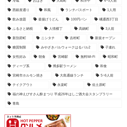
冷蔵
おはぎ
大島町
和洋中
4~5人前
西銀座通り
和風
ランチパスポート
1人用
飲み放題
釜揚げうどん
100円パン
橘通西3丁目
ふるさと納税
人情横丁
高鍋町
3人前
新別府町
ニシタチ
吉村町
新規オープン
糖質制限
みやざきバルウォークはるバル2
子連れ
女性好み
朝食
宮崎駅
無料Wi-Fi
昭和町
ディープ系
博多駅ラーメン
和食
宮崎市ホルモン焼き
大島通線ランチ
5~6人前
テイクアウト
永楽町
佐土原町
福の神えびすさん酔まつり 平成26年はしご酒大会スタンプラリー
青島