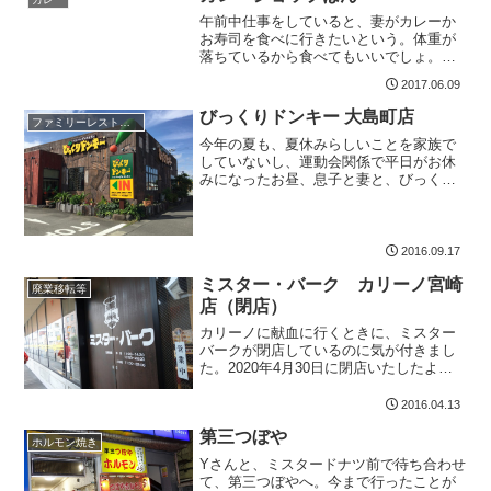
本情報3丁目のクラゲ...
午前中仕事をしていると、妻がカレーか
お寿司を食べに行きたいという。体重が
落ちているから食べてもいいでしょ。そ
んな感じだった。逆に僕は体重が増えつ
2017.06.09
つある。。。昭和54年から創業とかま
あ、いいか、糖質（カレー）食べても、
びっくりドンキー 大島町店
ファミリーレストラン
と自分に言い聞かせ、気に...
今年の夏も、夏休みらしいことを家族で
していないし、運動会関係で平日がお休
みになったお昼、息子と妻と、びっくり
ドンキーにランチを食べに行ってきまし
た。ジョイフルとは違う感じびっくりド
ンキーの店内は、カントリー調とでもい
いのでしょうか？ 予想し...
2016.09.17
ミスター・バーク カリーノ宮崎
廃業移転等
店（閉店）
カリーノに献血に行くときに、ミスター
バークが閉店しているのに気が付きまし
た。2020年4月30日に閉店いたしたよう
です。残念！！！以下、営業中のときの
記事になります。今日は妻が、脱毛ラボ
2016.04.13
で最初の脱毛。その帰り道、カリーノで
第三つぼや
妻と待ち合わせて、...
ホルモン焼き
Yさんと、ミスタードナツ前で待ち合わせ
て、第三つぼやへ。今まで行ったことが