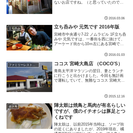
ないお店ですね。（と思っていたのです
が、以前一度来たことがあるみたいで
す。）リーズナブルにホルモンをまず
は、焼酎の水割りです。焼酎は350円です
2016.03.06
ね。Yさんとカンパイ。...
立ち呑みや 元気です 2016年版
立ち呑み
宮崎市中央通り7-22 ノムラビル 1F立ち呑
みや 元気ですは、一番街を西に抜けて、
アーケード街から10ｍ左にある宮崎で一
番人気の立ち呑み屋さんです。立ち呑み
や元気ですの記録新年あけましておめで
2016.01.03
とうございます。2016年1月2日年が明
け、第...
ココス 宮崎大島店 （COCO’S）
ファミリーレストラン
青島太平洋マラソンの翌日、妻とランチ
に行こうと出かけました。今回も無計画
で運転していて、無難なココス 宮崎大島
店 （COCO'S） に入ってしまいました。
場所としては大島通線、インド料理ムー
ナの道向かいになりますねファミリー向
2015.12.16
けのレストラン...
陣太鼓は焼鳥と馬肉が有名らしい
焼き鳥
ですが、僕のイチオシは豚足とつ
くねです
陣太鼓は、以前2015年当時は、ソープ街
の近くにありましたが、2019年現在、橘