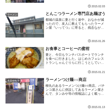
は、行って、大正解でした。創作家まな
もに到着したのは、午前11時10分頃。オ
2015.02.03
ープンが11時半から。で...
とんこつラーメン専門店あ麺ぼう
ラーメン
都城の温泉に妻と行く途中、おなかが減
ったので、友人に教えてもらったラーメ
ン屋『いってつ』に寄ると、残念ながら
休業日。店舗をリニューアル中の様にも
見えました。仕方がないので、もう一件
教えてもらっていた『あ麺ぼう』に。お
2015.01.26
店につくと、割りと店舗は...
お食事とコーヒーの蜜柑
定食屋
妻と、今日もランチパスポートでランチ
を食べに行きました。はじめカフェレス
トランしゃんぐりらに行こうとしていた
のですが、なんと今日は、火曜日で休業
日。しかたないので、一番近くにあるお
2015.01.21
食事とコーヒーの蜜柑に行くことにしま
した。正直、あんまりお客...
ラーメンつけ麺○○商店
廃業移転等
柳丸のあるラーメンつけ麺○○商店。パチ
ンコ屋さんに併設してあるラーメン屋さ
んで、タンみや等の情報誌によく載って
いるので、気になっていました。今回ラ
ンチパスポート2を購入して、そこにも載
っていたので、妻と行ってきました。店
2015.01.13
内に入ると、右手に自...