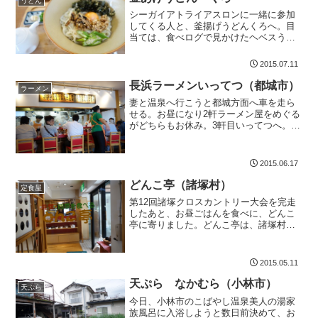
うどん
シーガイアトライアスロンに一緒に参加
してくる人と、釜揚げうどんくろへ。目
当ては、食べログで見かけたヘベスうど
ん。おしゃれなうどん屋さんお昼すぎに
釜あげうどん くろに行きました。店内
2015.07.11
はテーブルが3席だったかな。あとカウン
ターが6人ほど座れる割...
長浜ラーメンいってつ（都城市）
ラーメン
妻と温泉へ行こうと都城方面へ車を走ら
せる。お昼になり2軒ラーメン屋をめぐる
がどちらもお休み。3軒目いってつへ。雨
の中駐車場はほぼ満車。受付横の椅子で5
分ほど待ってカウンターへ美味しいラー
メンでした店内はカウンター・テーブル
2015.06.17
とあって満席でした...
どんこ亭（諸塚村）
定食屋
第12回諸塚クロスカントリー大会を完走
したあと、お昼ごはんを食べに、どんこ
亭に寄りました。どんこ亭は、諸塚村特
産品販売所「もろっこはうす」の階下、
しいたけの館の中にあります。諸塚村の
特産しいたけの丼どんこ亭のお料理のメ
2015.05.11
ニューは色いろあるよう...
天ぷら なかむら（小林市）
天ぷら
今日、小林市のこばやし温泉美人の湯家
族風呂に入浴しようと数日前決めて、お