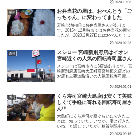
2024.10.08
味しいうどん屋さんです。天領うどん 基
本情報宮崎県北に9店舗あります。釜揚げ
お弁当花の屋は、おべんとう「ご
動画
うどんが有名おで...
っちゃん」に変わってました
宮崎市池内町にお弁当屋さんがありま
す。2015年12月時点ではお弁当花の屋で
したが、2023.2月27日にはおべんとう
「ごっちゃん」になってました。おべん
2024.02.28
とう「ごっちゃん」基本情報宮崎市池内
町松島１４３０−２0985-88-1736営業時
スシロー 宮崎新別府店はイオン
寿司
間...
宮崎近くの人気の回転寿司屋さん
スシローは宮崎市内に3店舗あります。宮
崎新別府店宮崎大工町店宮崎恒久店どの
お店も主要道路沿いの人気回転寿司屋さ
ん。宮崎新別府店はイオン宮崎の近くに
なります。スシロー 宮崎新別府店 基本情
2024.01.01
報宮崎市新別府町９９３−１0985-35-
くら寿司宮崎大島店は安くて美味
4400【通...
寿司
しくて手軽に寄れる回転寿司屋さ
ん!!!
大島町にくら寿司が夏ぐらいにできたこ
とは、知っていた。いつか、妻と行きた
いね、と話していたが、糖質制限中の身
（最近、結構食べているが）。寿司はも
2023.09.15
う10ヶ月以上食べていなかった