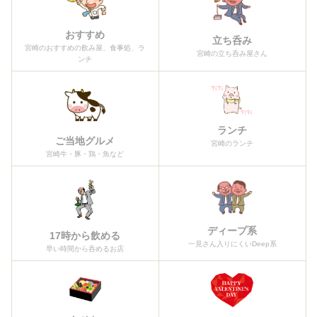
おすすめ
立ち呑み
宮崎のおすすめの飲み屋、食事処、ラ
宮崎の立ち呑み屋さん
ンチ
ランチ
ご当地グルメ
宮崎のランチ
宮崎牛・豚・鶏・魚など
ディープ系
17時から飲める
一見さん入りにくいDeep系
早い時間から呑めるお店