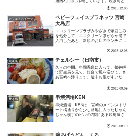
通西3丁目に移転しています。焼き鳥とか
馬刺しとか食べれますが、断然豚足推し
2015.12.06
です。美味しいですよ陣太鼓 基本情報
陣太鼓宮崎市橘通西3-8-5 三輪ビル
ベビーフェイスプラネッツ 宮崎
カフェ・スイーツ
1F098...
大島店
エコクリーンプラザみやざきで家庭ごみ
を処分して、エコクリーンほがらか湯で
入浴したあと、新規のお店のランチに行
こうと、大島町のベビーフェイスプラネ
ッツへ。ベビーフェイスプラネッツは、
2015.12.03
以前、がっちりマンデーで紹介されてい
チェルシー（日南市）
たような気がします。それ...
喫茶店
久々の串間。串間温泉に入って、都井岬
で野生馬を見て、灯台で風を浴びて、さ
あ宮崎へ帰ります。途中お腹がすいたの
で、14時過ぎに日南中心部に到着。食べ
るところを探しました。以前からチェッ
2015.09.09
クしていたチェルシーへ。ここは、コン
ビニの横にあるので車を...
串焼酒場KEN
焼き鳥
串焼酒場 KENは、宮崎のメインストリ
ート橘通りから少し路地に入ったじゃん
じゃん横丁のビルの2階にある焼鳥屋さん
です。筋肉で引き締まったマスターの
KENさん（昭和28年生まれ・日南高校出
2015.08.19
身）、とても美しい奥様、娘さんで営業
されてます。198...
釜あげうどん くろ