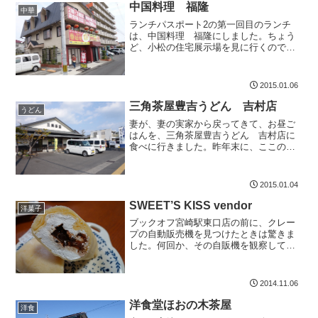
中国料理 福隆
中華
ランチパスポート2の第一回目のランチ
は、中国料理 福隆にしました。ちょう
ど、小松の住宅展示場を見に行くので、
その途中にあるお店を探していたんです
ね。中国料理 福隆は、平和台大橋を宮
崎中心地方面からわたってすぐ右にあり
2015.01.06
ます。近くにはセブン-イ...
三角茶屋豊吉うどん 吉村店
うどん
妻が、妻の実家から戻ってきて、お昼ご
はんを、三角茶屋豊吉うどん 吉村店に
食べに行きました。昨年末に、ここのう
どん屋さんの朝うどんの記事を読んで、
気になっていたうどん屋さんです。駐車
場に車を停め、店内を見て驚きました。
2015.01.04
おいしくて安いうどん屋さ...
SWEET’S KISS vendor
洋菓子
ブックオフ宮崎駅東口店の前に、クレー
プの自動販売機を見つけたときは驚きま
した。何回か、その自販機を観察してい
たのですが、高校生が購入しているよう
です。今日、はじめて、その自動販売機
でクレープを購入してみようと、自宅か
2014.11.06
ら歩いていきました。古び...
洋食堂ほおの木茶屋
洋食