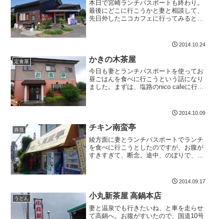
本日で宮崎ランチパスポートも終わり。
最後にどこに行こうかと妻と相談して、
先日外したニコカフェに行ってみるとお
客さんが行列。それじゃあと、これまた
先日外した洋食堂ほおの木茶屋に向かい
ました。洋食屋さんなんですね。店内に
2014.10.24
入ると、すでに、ランチパ...
かきの木茶屋
定食屋
今日も妻とランチパスポートを使ってお
昼ごはんを食べに行こうという話になり
ました。まずは、塩路のnico cafeに行っ
たのですが、本日は定休日。次に目指し
たのが、佐土原のほおの木茶屋。佐土原
に入り、あった、あったと駐車場に車を
2014.10.09
停めて、店内に...
チキン南蛮亭
弁当
綾方面に妻とランチパスポートでランチ
を食べに行こうとしたのですが、お腹が
すきすぎて、断念。途中、のぼりで、お
かげ様で当年29周年を発見したので、突
撃してきました。秋の幸せなお昼先に妻
を下ろして、近くの市の公園に駐車して
2014.09.17
チキン南蛮亭に到着する...
小丸新茶屋 高鍋本店
うどん
妻と温泉でも行きたいね、と車を走らせ
て高鍋へ。お腹がすいたので、国道10号