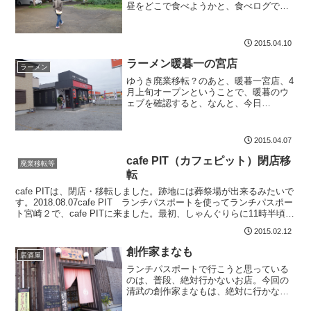
昼をどこで食べようかと、食べログでチ
ェックして、気になるお店が、ここ天ぷ
ら なかむらでした。前情報がなけれ
ば、絶対に見逃してしまうお店です。ぱ
2015.04.10
っと見、公民館風建物です。...
ラーメン暖暮一の宮店
ラーメン
ゆうき廃業移転？のあと、暖暮一宮店、4
月上旬オープンということで、暖暮のウ
ェブを確認すると、なんと、今日
2015.04.07オープン。早速、妻息子を連
れて、食べてきました。宮崎県宮崎市吉
村町今村甲4160-211時～24時0985-89-0...
2015.04.07
cafe PIT（カフェピット）閉店移
廃業移転等
転
cafe PITは、閉店・移転しました。跡地には葬祭場が出来るみたいで
す。2018.08.07cafe PIT ランチパスポートを使ってランチパスポー
ト宮崎２で、cafe PITに来ました。最初、しゃんぐりらに11時半頃行
ったのですが、駐車...
2015.02.12
創作家まなも
居酒屋
ランチパスポートで行こうと思っている
のは、普段、絶対行かないお店。今回の
清武の創作家まなもは、絶対に行かな
い。なぜなら、遠いから。でも、今回