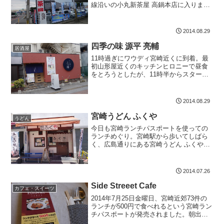
線沿いの小丸新茶屋 高鍋本店に入りまし
た。佐土原にある宮崎北店が人気店だっ
たので、たぶんこの高鍋店も多いだろう
と思ってはいましたが、お昼には、ほぼ
2014.08.29
満席。かなり座席数が...
四季の味 源平 亮輔
居酒屋
11時過ぎにワウディ宮崎近くに到着。最
初山形屋近くのキッチンヒロニーで昼食
をとろうとしたが、11時半からスタート
ということで時間前。10分ぐらい時間が
あったので、元気です。近く、中央通の
四季の味 源平 亮輔に行ってきました。と
2014.08.29
っても新しくて...
宮崎うどん ふくや
うどん
今日も宮崎ランチパスポートを使っての
ランチめぐり。宮崎駅から歩いてしばら
く、広島通りにある宮崎うどん ふくやで
す。以前から、自宅に帰る途中で見かけ
たとき、気になっていたうどん屋さんで
したが、ランチパスポートのおかげで、
2014.07.26
お店に入るチャンスを頂...
Side Streeet Cafe
カフェ・スイーツ
2014年7月25日金曜日、宮崎近郊73件の
ランチが500円で食べれるという宮崎ラン
チパスポートが発売されました。朝出社
前に、セブンイレブンで購入。お昼前ど