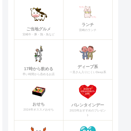
ランチ
ご当地グルメ
宮崎のランチ
宮崎牛・豚・鶏・魚など
ディープ系
17時から飲める
一見さん入りにくいDeep系
早い時間から呑めるお店
おせち
バレンタインデー
2024年オススメおせち
2023年おすすめのプレゼン
ト