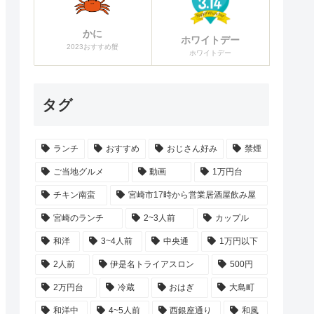
かに
ホワイトデー
2023おすすめ蟹
ホワイトデー
タグ
ランチ
おすすめ
おじさん好み
禁煙
ご当地グルメ
動画
1万円台
チキン南蛮
宮崎市17時から営業居酒屋飲み屋
宮崎のランチ
2~3人前
カップル
和洋
3~4人前
中央通
1万円以下
2人前
伊是名トライアスロン
500円
2万円台
冷蔵
おはぎ
大島町
和洋中
4~5人前
西銀座通り
和風