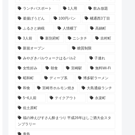
ランチパスポート
1人用
飲み放題
釜揚げうどん
100円パン
橘通西3丁目
ふるさと納税
人情横丁
高鍋町
3人前
新別府町
ニシタチ
吉村町
新規オープン
糖質制限
みやざきバルウォークはるバル2
子連れ
女性好み
朝食
宮崎駅
無料Wi-Fi
昭和町
ディープ系
博多駅ラーメン
和食
宮崎市ホルモン焼き
大島通線ランチ
5~6人前
テイクアウト
永楽町
佐土原町
福の神えびすさん酔まつり 平成26年はしご酒大会スタ
ンプラリー
青島