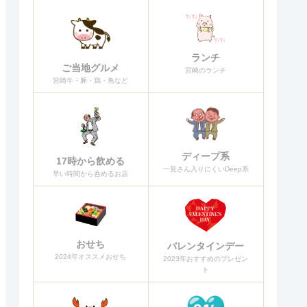
ランチ
ご当地グルメ
宮崎のランチ
宮崎牛・豚・鶏・魚など
ディープ系
17時から飲める
一見さん入りにくいDeep系
早い時間から呑めるお店
おせち
バレンタインデー
2024年オススメおせち
2023年おすすめのプレゼン
ト