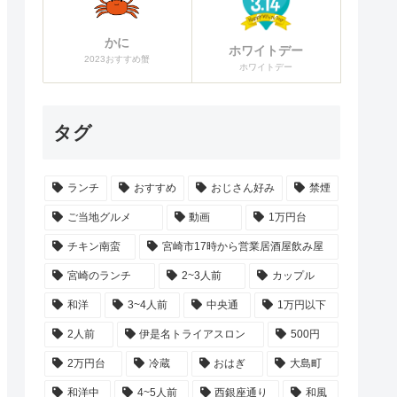
かに
ホワイトデー
2023おすすめ蟹
ホワイトデー
タグ
ランチ
おすすめ
おじさん好み
禁煙
ご当地グルメ
動画
1万円台
チキン南蛮
宮崎市17時から営業居酒屋飲み屋
宮崎のランチ
2~3人前
カップル
和洋
3~4人前
中央通
1万円以下
2人前
伊是名トライアスロン
500円
2万円台
冷蔵
おはぎ
大島町
和洋中
4~5人前
西銀座通り
和風