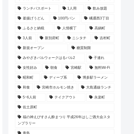
ランチパスポート
1人用
飲み放題
釜揚げうどん
100円パン
橘通西3丁目
ふるさと納税
人情横丁
高鍋町
3人前
新別府町
ニシタチ
吉村町
新規オープン
糖質制限
みやざきバルウォークはるバル2
子連れ
女性好み
朝食
宮崎駅
無料Wi-Fi
昭和町
ディープ系
博多駅ラーメン
和食
宮崎市ホルモン焼き
大島通線ランチ
5~6人前
テイクアウト
永楽町
佐土原町
福の神えびすさん酔まつり 平成26年はしご酒大会スタ
ンプラリー
青島