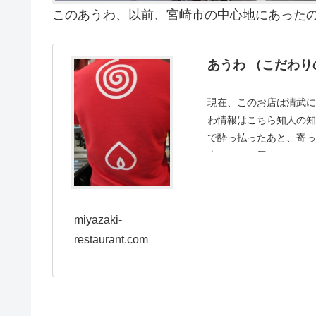
このあうわ、以前、宮崎市の中心地にあった
あうわ （こだわ
現在、このお店は清武
わ情報はこちら知人の
で酔っ払ったあと、寄っ
本ラーメン屋さん...
miyazaki-
restaurant.com