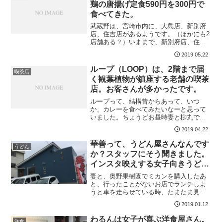
鶏の唐揚げ定食590円を300円で
食べてきた。
武蔵野は、宮崎市内に、大島店、新別府
店、住吉店があるようです。（ほかにも2
店舗ある？）いままで、新別府店、住吉
店には行ったことがあります。大島店
2019.05.22
は、行ったことがなかったので、この半
額創業祭で行ってみることにしました。
ループ（LOOP）は、2階まで届
喫茶店
時間は午前11時過ぎです...
く観葉植物が鎮座する老舗の喫茶
店。お客さんが多かったです。
ループって、結構昔からあって、いつ
か、カレーを食べてみたいなーと思って
いました。ちょうどお昼時妻と柳丸で待
ち合わせをしていたでの、せっかくだか
2019.04.22
らと、初ループです。といいつつ、カレ
ーは食べなかったけどね。ループの店内
華善って、うどん屋さんなんです
うどん
は、なんていうのかな、南国...
か？スタッフにそう聞きました。
インスタ映えする女子向きうどん
屋さんです。
妻と、奥野果樹園でミカンを購入したあ
と、行ったことがないお店でランチしよ
うと車を走らせている時、たまたま見つ
けたのがトマトチキン南蛮ののぼり。な
2019.01.12
んだろうと近寄っていくと、駐車場も空
いていたし、お店っぽいので中にはいっ
わるんは女子が喜ぶ洋食屋さん。
洋食