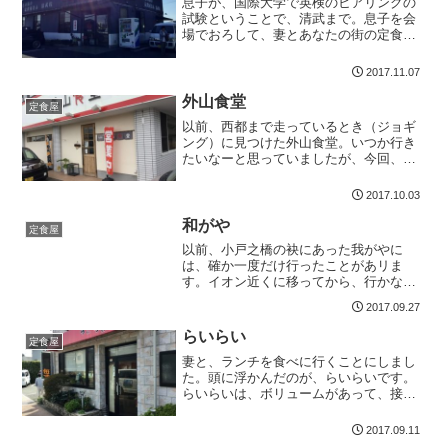
息子が、国際大学で英検のヒアリングの
試験ということで、清武まで。息子を会
場でおろして、妻とあなたの街の定食屋
さんへ。ちょうどお昼を過ぎた頃。あな
たの街の定食屋さんは、満席。びっくり
2017.11.07
しました。こんなに人気のある、大きな
定食屋さんが宮崎にあった...
外山食堂
定食屋
以前、西都まで走っているとき（ジョギ
ング）に見つけた外山食堂。いつか行き
たいなーと思っていましたが、今回、妻
と西都温泉に行った帰り道に寄ってみま
した。自宅近くでないのが残念です店内
2017.10.03
は結構広いですね。若い人が好きそうな
雰囲気の定食屋・居酒屋さ...
和がや
定食屋
以前、小戸之橋の袂にあった我がやに
は、確か一度だけ行ったことがあリま
す。イオン近くに移ってから、行かなく
てはと、ずっと気になっていたていたお
2017.09.27
食事処です。お客さんがいっぱいまず、
駐車場ですが、店舗の前に5台ほど停める
らいらい
定食屋
ことが出来ます。今回もう満...
妻と、ランチを食べに行くことにしまし
た。頭に浮かんだのが、らいらいです。
らいらいは、ボリュームがあって、接客
がユニーク（飛びぬけている）と聞いて
いたので、一体どんな感じなのか。。。
2017.09.11
いろんなメニューがありますね店内は、