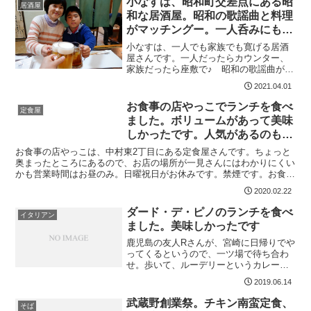
小なすは、昭和町交差点にある昭
居酒屋
おくべきですね。そして、...
和な居酒屋。昭和の歌謡曲と料理
がマッチングー。一人呑みにも最
適。おすすめ
小なすは、一人でも家族でも寛げる居酒
屋さんです。一人だったらカウンター、
家族だったら座敷で♪ 昭和の歌謡曲が流
れ、気持ちよく酔えるお店です。料理も
2021.04.01
とても美味しいです。ぜひ！小なす基本
情報小なす宮崎市堀川町９４0985-27-
お食事の店やっこでランチを食べ
定食屋
705718時か...
ました。ボリュームがあって美味
しかったです。人気があるのも分
かるなー
お食事の店やっこは、中村東2丁目にある定食屋さんです。ちょっと
奥まったところにあるので、お店の場所が一見さんにはわかりにくい
かも営業時間はお昼のみ。日曜祝日がお休みです。禁煙です。お食事
の店やっこ基本情報お食事の店やっこ宮崎市中村東2丁目7...
2020.02.22
ダード・デ・ピノのランチを食べ
イタリアン
ました。美味しかったです
鹿児島の友人Rさんが、宮崎に日帰りでや
ってくるというので、一ツ場で待ち合わ
せ。歩いて、ルーデリーというカレー屋
さんを探したのですが見つけることが出
2019.06.14
来ず。ダード・デ・ピノというお店があ
ったので入ってみることにしました。ホ
武蔵野創業祭。チキン南蛮定食、
そば
ットペッパーで見てみる...