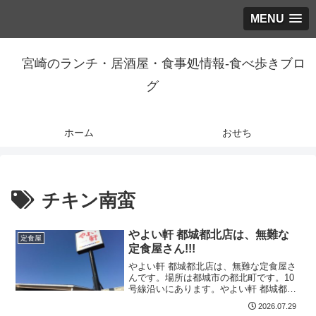
MENU
宮崎のランチ・居酒屋・食事処情報-食べ歩きブロ
グ
ホーム
おせち
チキン南蛮
やよい軒 都城都北店は、無難な
定食屋
定食屋さん!!!
やよい軒 都城都北店は、無難な定食屋さ
んです。場所は都城市の都北町です。10
号線沿いにあります。やよい軒 都城都北
店 基本情報都城市都北町６４１８−１営
2026.07.29
業時間 10:00-23:00公式サイト食事した