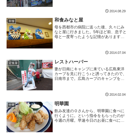
たので、たぶんこの高鍋店も多いだろう
と思ってはいましたが、お昼には、ほぼ
2014.08.29
満席。かなり座席数が...
和食みなと屋
和食
母を西都市の病院に送った後、久々にみ
なと屋に行きました。5年ほど前、息子と
母と一度寄ったような記憶があります。
店内は落ち着いた雰囲気で、座敷、カウ
ンター、個室とあります。もちろん、お
昼だけでなく夜もやっていてアルコール
2014.07.04
も飲めますよ。西都市、...
レストハーバー
定食屋
妻が日南にキャンプに来ている広島東洋
カープを見に行こう♪と誘ってきたので、
日南市まで。広島カープのキャンプを見
るのは初めてです。普段と違うことをす
るのは楽しいですね。マエケンは残念な
がら発見できませんでしたが、背番号9番
2014.02.04
の丸という選手は覚え...
明華園
中華
飲み友達のＯさんから、明華園に食べに
行くように。という指令をもらったのが
今週の月曜。早速今日のお昼に食べに行
ってきました。最初心配したのは、駐車
場があるかです。Ｏさんに教えられた明