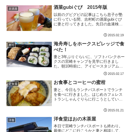
酒菜gubiぐび 2015年版
居酒屋
以前のグビグビの記事はこちら息子が塾
に行っている間、吉村町の酒菜gubiぐび
に妻と行ってきました。先日の血液検査
の結果が、思っていた以上に良かったか
ら。。。というのもあります。もっとも
2015.02.19
っと運動して、たまには、お酒を健康的
に呑みたいです。だれ...
海舟寿しをホークスビレッジで食
寿司
べた！
妻と3年ぶりぐらいに、ソフトバンクホー
クスの宮崎キャンプを見学に行きまし
た。朝10時前に、アイビースタジアムに
到着した時には、結構人が多くて、平日
2015.02.17
の昼間に、こんなにお客さんがいるなん
て。。。とびっくりしました。多分、お
お食事とコーヒーの蜜柑
定食屋
昼直前には、食べ物コー...
妻と、今日もランチパスポートでランチ
を食べに行きました。はじめカフェレス
トランしゃんぐりらに行こうとしていた
のですが、なんと今日は、火曜日で休業
日。しかたないので、一番近くにあるお
2015.01.21
食事とコーヒーの蜜柑に行くことにしま
した。正直、あんまりお客...
洋食堂ほおの木茶屋
洋食
本日で宮崎ランチパスポートも終わり。
最後にどこに行こうかと妻と相談して、