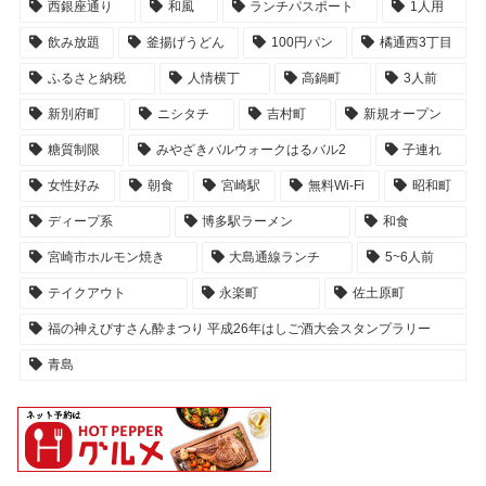
西銀座通り
和風
ランチパスポート
1人用
飲み放題
釜揚げうどん
100円パン
橘通西3丁目
ふるさと納税
人情横丁
高鍋町
3人前
新別府町
ニシタチ
吉村町
新規オープン
糖質制限
みやざきバルウォークはるバル2
子連れ
女性好み
朝食
宮崎駅
無料Wi-Fi
昭和町
ディープ系
博多駅ラーメン
和食
宮崎市ホルモン焼き
大島通線ランチ
5~6人前
テイクアウト
永楽町
佐土原町
福の神えびすさん酔まつり 平成26年はしご酒大会スタンプラリー
青島