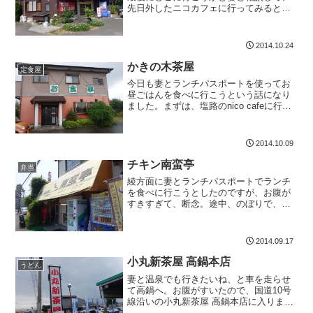
先日外したニコカフェに行ってみるとお
客さんが行列。それじゃあと、これまた
先日外した洋食堂ほおの木茶屋に向かい
ました。洋食屋さんなんですね。店内に
2014.10.24
入ると、すでに、ランチパ...
かきの木茶屋
定食屋
今日も妻とランチパスポートを使ってお
昼ごはんを食べに行こうという話になり
ました。まずは、塩路のnico cafeに行っ
たのですが、本日は定休日。次に目指し
たのが、佐土原のほおの木茶屋。佐土原
に入り、あった、あったと駐車場に車を
2014.10.09
停めて、店内に...
チキン南蛮亭
弁当
綾方面に妻とランチパスポートでランチ
を食べに行こうとしたのですが、お腹が
すきすぎて、断念。途中、のぼりで、お
かげ様で当年29周年を発見したので、突
撃してきました。秋の幸せなお昼先に妻
を下ろして、近くの市の公園に駐車して
2014.09.17
チキン南蛮亭に到着する...
小丸新茶屋 高鍋本店
うどん
妻と温泉でも行きたいね、と車を走らせ
て高鍋へ。お腹がすいたので、国道10号
線沿いの小丸新茶屋 高鍋本店に入りまし
た。佐土原にある宮崎北店が人気店だっ