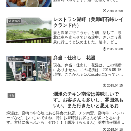
で、14時過ぎに日南中心部に到着。食べ
るところを探しました。以前からチェッ
2015.09.09
クしていたチェルシーへ。ここは、コン
ビニの横にあるので車を...
レストラン湖畔（美郷町石峠レイ
温泉施設
クランド内）
妻と温泉に行こうか。と朝、話して、県
北に車を走らせている途中、さいごう温
泉に行こうと決めました。途中、どこか
で食べるところないかな、と思っていま
2015.06.08
したが、見つけられずに、石峠レイクラ
ンド さいごう温泉美々川 内のレスト
弁当・仕出し 花漫
廃業移転等
ラン湖畔へ。見晴らしがと...
現在、弁当・仕出し 花漫は、この場所
にありません。この場所は、2015.09.15
現在、ここかふぇCoCocafeになっていま
す。パティオ柳丸にある花漫。以前から
気になっていました。なぜならば、お酒
2015.04.15
の試飲ができる。お店の窓にそう書いて
あった...
爛漫のチキン南蛮は美味しいで
洋食
す。お客さんも多いし、雰囲気も
いい。また行きたいと思えるお店
です。おすすめ
爛漫は、宮崎市中心地にある洋食のお店。チン南蛮、宮崎牛、ハンバ
ーグなど、おいしいですね。特にお昼時はお客さんが多いと思いま
す。宮崎に来られたら、ぜひ！！！爛漫（らんまん）基本情報爛漫宮
崎市中央通6-3チキン南蛮旨いですお昼はお客さん多い。早...
2015.04.10