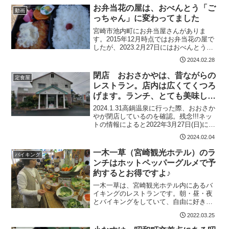
日 2017.03.14、2026.07...
お弁当花の屋は、おべんとう「ご
動画
っちゃん」に変わってました
宮崎市池内町にお弁当屋さんがありま
す。2015年12月時点ではお弁当花の屋で
したが、2023.2月27日にはおべんとう
「ごっちゃん」になってました。おべん
2024.02.28
とう「ごっちゃん」基本情報宮崎市池内
町松島１４３０−２0985-88-1736営業時
閉店 おおさかやは、昔ながらの
定食屋
間...
レストラン。店内は広くてくつろ
げます。ランチ、とても美味しか
った。昭和を感じます
2024.1.31高鍋温泉に行った際、おおさか
やが閉店しているのを確認。残念!!!ネッ
トの情報によると2022年3月27日(日)に閉
店した模様。残念!!!おおさかやは、高鍋
2024.02.04
町にある定食屋さんです。チキン南蛮が
有名なようです。定食の他に、デザ...
一木一草（宮崎観光ホテル）のラ
バイキング
ンチはホットペッパーグルメで予
約するとお得ですよ♪
一木一草は、宮崎観光ホテル内にあるバ
イキングのレストランです。朝・昼・夜
とバイキングをしていて、自由に好きな
だけお料理を食べることができます。宮
2022.03.25
崎でバイキングを食べたい。それもラン
チだったら、絶対一木一草、一度入って