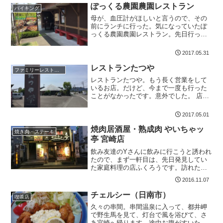
テーブル、カウンター、座...
ぽっくる農園農園レストラン
バイキング
母が、血圧計がほしいと言うので、その
前にランチに行った。気になっていたぽ
っくる農園農園レストラン。先日行った
パン屋さんの隣だ平日のお昼。繁盛して
います。 店内はちょっと薄暗くて間接照
2017.05.31
明。殆どが女性。結構年配客のお客さん
が多くて、皆、ずっと話...
レストランたつや
ファミリーレストラン
レストランたつや。もう長く営業をして
いるお店。だけど、今まで一度も行った
ことがなかったです。意外でした。 店内
に入ると、外観と違って？割りとおしゃ
れな雰囲気です。意外ですねー店員さん
2017.05.01
も多くて、お客さんも多いです僕と、Rさ
んは、チキン南蛮定食...
焼肉居酒屋・熟成肉 やいちゃッ
焼き肉・ステーキ
亭 宮崎店
飲み友達のYさんに飲みに行こうと誘われ
たので、まず一軒目は、先日発見してい
た家庭料理の店ふくろうです。訪れた時
間は17時半。オープンが18時からという
2016.11.07
ことなので、歩いて5分ほどのやいちゃッ
亭 宮崎店に行きました。焼肉居酒屋 や
チェルシー（日南市）
喫茶店
いちゃッ亭（宮...
久々の串間。串間温泉に入って、都井岬
で野生馬を見て、灯台で風を浴びて、さ
あ宮崎へ帰ります。途中お腹がすいたの