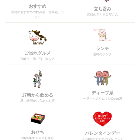
おすすめ
立ち呑み
宮崎のおすすめの飲み屋、食事処、ラ
宮崎の立ち呑み屋さん
ンチ
ランチ
ご当地グルメ
宮崎のランチ
宮崎牛・豚・鶏・魚など
ディープ系
17時から飲める
一見さん入りにくいDeep系
早い時間から呑めるお店
おせち
バレンタインデー
2024年オススメおせち
2023年おすすめのプレゼント