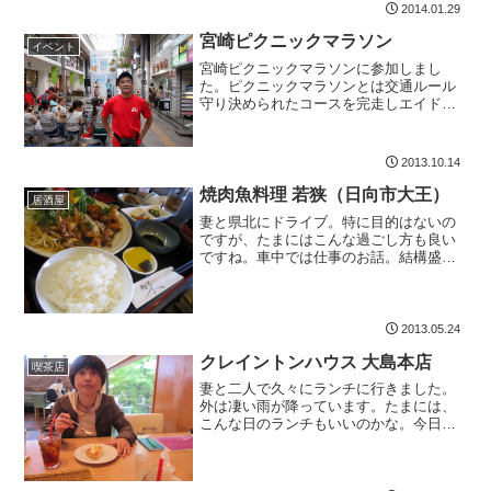
華園の場所をチェックすると、ちょう
2014.01.29
ど、私が駐車場を借りている...
宮崎ピクニックマラソン
イベント
宮崎ピクニックマラソンに参加しまし
た。ピクニックマラソンとは交通ルール
守り決められたコースを完走しエイドス
テーションで用意されている宮崎の美食
を堪能し街の魅力を再発見する。12月に
参加予定の青島太平洋マラソンの前哨戦
2013.10.14
という感じで、21キロを...
焼肉魚料理 若狭（日向市大王）
居酒屋
妻と県北にドライブ。特に目的はないの
ですが、たまにはこんな過ごし方も良い
ですね。車中では仕事のお話。結構盛り
上がりました。お昼になり、どこでご飯
を食べようか、ということに。日向っ
て、全然知らないからなぁ、とちょうど
目の前にあった居酒屋さんが...
2013.05.24
クレイントンハウス 大島本店
喫茶店
妻と二人で久々にランチに行きました。
外は凄い雨が降っています。たまには、
こんな日のランチもいいのかな。今日の
空気感は、イチゴ時代の空気を髣髴させ
る匂いでした。さて、クレイトンハウ
ス。以前、加納店には行きましたが、こ