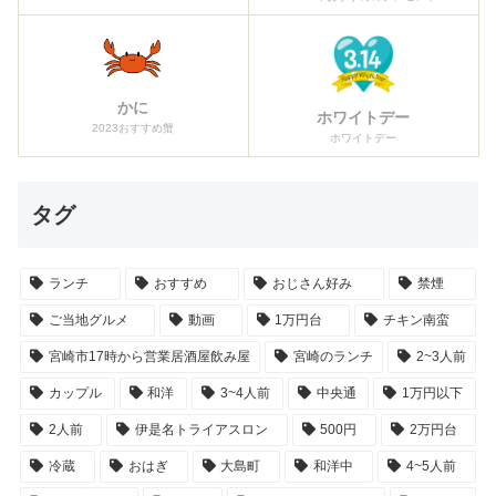
かに
ホワイトデー
2023おすすめ蟹
ホワイトデー
タグ
ランチ
おすすめ
おじさん好み
禁煙
ご当地グルメ
動画
1万円台
チキン南蛮
宮崎市17時から営業居酒屋飲み屋
宮崎のランチ
2~3人前
カップル
和洋
3~4人前
中央通
1万円以下
2人前
伊是名トライアスロン
500円
2万円台
冷蔵
おはぎ
大島町
和洋中
4~5人前