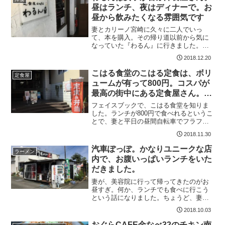
てみることにしました。ド...
昼はランチ、夜はディナーで。お
昼から飲みたくなる雰囲気です
妻とカリーノ宮崎に久々に二人でいっ
て、本を購入。その帰り道以前から気に
なっていた『わるん』に行きました。お
昼のランチが食べられる定食屋さんとい
2018.12.20
うイメージでお店に入りました。お昼、
店内はちょっと薄暗く 飲みたくなりまし
こはる食堂のこはる定食は、ボリ
定食屋
た（笑）店内はテーブルが...
ュームが有って800円。コスパが
最高の街中にある定食屋さん。そ
れと全席禁煙もnice！
フェイスブックで、こはる食堂を知りま
した。ランチが800円で食べれるというこ
とで、妻と平日の昼間自転車でフラフラ
と探し当てました。これで800円は嬉しい
2018.11.30
な メニューをチェックして、こはる定食
800円を注文。店内はカウンター3列の
汽車ぽっぽ。かなりユニークな店
ラーメン
み。お昼すぎ...
内で、お腹いっぱいランチをいた
だきました。
妻が、美容院に行って帰ってきたのがお
昼すぎ。何か、ランチでも食べに行こう
という話になりました。ちょうど、妻
が、美容室のタンみやで、【汽車ポッ
2018.10.03
ポ】の記事を読んだそうで、汽車ぽっぽ
に行ってみることにしました。かなりユ
おぐらCAFE金なべ32のチキン南