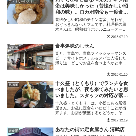
ファミリーレストラン
ニークな外観郡司分で、かなり...
蛮は美味しかった（昔懐かしい昭
和の味）。ロカボ南蛮も一度食べ
てみたい。
昔懐かしい昭和のチキン南蛮、それが、
おぐらきんなべカフェです。料理長の黒
木さんは、昭和43年ホテルニューオータ
ニで料理人として働いていたとか。昭和
2018.07.10
53年おぐらに入社。総支配人。すごい人
がやっているおぐらCAFE金なべ32なん
食事処味のしせん
定食屋
ですね。おぐらC...
妻と、青島で、青島フィッシャーマンズ
ビーチサイドホステル＆スパに入浴した
帰り道、どこでお昼を食べようかと車を
運転していたら、南宮崎まで戻ってきて
しまいました。頭に浮かんだのが、つい
2018.01.10
最近、フェイスブックで紹介してあった
食事処味のしせん。初めて...
十久盛（とくもり）でランチを食
居酒屋
べましたが、夜も来てみたいと思
いました。スタッフの対応が素晴
らしい
十久盛（とくもり）は、小松にある居酒
屋さん。お昼に定食をいただくことが出
来ます。お店が繁盛するかどうか、それ
は、料理が美味しいかどうかもあります
2017.12.19
が、スタッフの対応次第なんだと思いま
す。ここ、十久盛（とくもり）は、とて
あなたの街の定食屋さん 清武店
定食屋
も良いスタッフの方がいら...