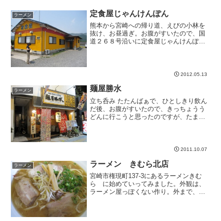
定食屋じゃんけんぽん
ラーメン
熊本から宮崎への帰り道、えびの小林を
抜け、お昼過ぎ。お腹がすいたので、国
道２６８号沿いに定食屋じゃんけんぽん
を発見。車が沢山止まっていたので、定
食屋じゃんけんぽんで昼食をとることに
しました。じゃんけんぽんって名前、面
白いですよね。店内は特に...
2012.05.13
麺屋勝水
ラーメン
立ち呑み たたんばぁで、ひとしきり飲ん
だ後、お腹がすいたので、きっちょうう
どんに行こうと思ったのですが、たまに
は、違うところに行こうという事で、赤
玉駐車場近くの麺屋勝水に行きました。
ここは、いままで、全然目に留まらなか
ったラーメン屋さんです...
2011.10.07
ラーメン きむら北店
ラーメン
宮崎市権現町137-3にあるラーメンきむ
ら に始めていってみました。外観は、
ラーメン屋っぽくない作り。外まで、に
んにくの匂いがしています。 店内は、新
しくて、テーブル席、カウンター、座敷
とあり、たくさんのお客さんが座れま