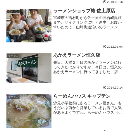
す。私が注文したのは...
2010.08.16
ラーメンショップ椿 佐土原店
ラーメン
宮崎市の吉村町から佐土原の旧石崎浜荘
まで、サイクリングに行く途中、お腹が
すいたので、山崎街道沿いのラーメン屋
さんに寄りました。お昼時だったので、
沢山のお客さんがいました。運動して食
べる。最高！確か午前11時までは、朝ラ
ーメンが350円でした...
2012.06.04
あかえラーメン恒久店
ラーメン
先日、天満２丁目のあかえラーメンに行
ってきたばかりですが、今日は、恒久の
あかえラーメンに行ってきました。店内
はカウンターテーブル座敷２席とありま
す。座敷は６人座れる広さなので、小さ
いお子さんがいても大丈夫ですね。店内
2014.10.14
はシンプルでとっても良い...
らーめんハウス キャプテン
ラーメン
汐見小学校前にあるラーメン屋さん。も
うだいぶ前から営業しているお店で人気
があるようですね。らーめんハウス キャ
プテン基本情報宮崎市潮見町１５３−２
第一日高マンション 1050985-29-621311
時~20時月曜日休み食べログTwitt...