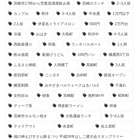
宮崎市17時から営業居酒屋飲み屋
宮崎のランチ
2~3人前
カップル
和洋
3~4人前
中央通
1万円以下
2人前
伊是名トライアスロン
500円
2万円台
冷蔵
おはぎ
大島町
和洋中
4~5人前
西銀座通り
和風
ランチパスポート
1人用
飲み放題
釜揚げうどん
100円パン
橘通西3丁目
ふるさと納税
人情横丁
高鍋町
3人前
新別府町
ニシタチ
吉村町
新規オープン
糖質制限
みやざきバルウォークはるバル2
子連れ
女性好み
朝食
宮崎駅
無料Wi-Fi
昭和町
ディープ系
博多駅ラーメン
和食
宮崎市ホルモン焼き
大島通線ランチ
5~6人前
テイクアウト
永楽町
佐土原町
福の神えびすさん酔まつり 平成26年はしご酒大会スタンプラリー