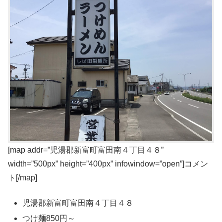
[map addr=”児湯郡新富町富田南４丁目４８”
width=”500px” height=”400px” infowindow=”open”]コメン
ト[/map]
児湯郡新富町富田南４丁目４８
つけ麺850円～