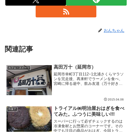
おんちゃん
関連記事
高田万十（延岡市）
カフェ・スイーツ
延岡市幸町3丁目112−1北浦さくらマラソ
ンを完走後、再来軒でラーメンを食べ、
宮崎に帰る途中、飲み友達（万十好き）
のOさんが、奥様におみやげを買って行
くと、延岡駅前の高田万十の寄りまし
た。創業昭和24年創業昭和24年あなたの
2015.04.06
お祖母ちゃんも食...
トライアル㈱明治屋おはぎを食べ
和菓子
てみた。ふつうに美味しい!!!
スーパーに行って必ずチェックするのは
冷凍食材とお惣菜のコーナーです。その
中でも注目の商品がおはぎ。今回トライ