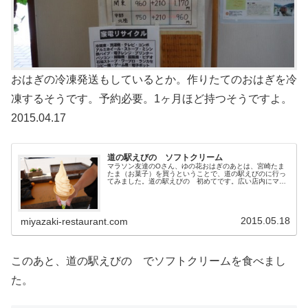
おはぎの冷凍発送もしているとか。作りたてのおはぎを冷
凍するそうです。予約必要。1ヶ月ほど持つそうですよ。
2015.04.17
道の駅えびの ソフトクリーム
マラソン友達のOさん、ゆの花おはぎのあとは、宮崎たま
たま（お菓子）を買うということで、道の駅えびのに行っ
てみました。道の駅えびの 初めてです。広い店内にマラ
ソン帰りのお客さんも多いのか、大繁盛です。レストラン
も有ります。レストランは、確か1...
2015.05.18
miyazaki-restaurant.com
このあと、道の駅えびの でソフトクリームを食べまし
た。