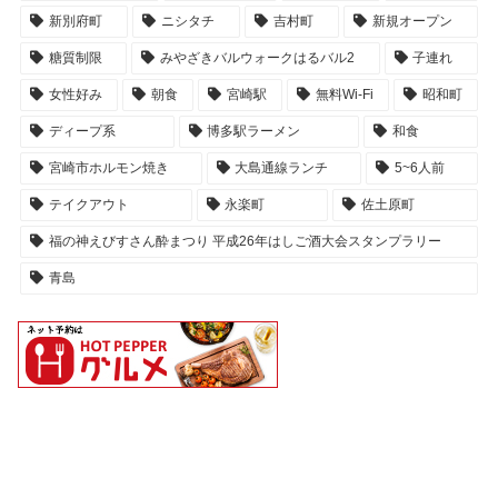
新別府町
ニシタチ
吉村町
新規オープン
糖質制限
みやざきバルウォークはるバル2
子連れ
女性好み
朝食
宮崎駅
無料Wi-Fi
昭和町
ディープ系
博多駅ラーメン
和食
宮崎市ホルモン焼き
大島通線ランチ
5~6人前
テイクアウト
永楽町
佐土原町
福の神えびすさん酔まつり 平成26年はしご酒大会スタンプラリー
青島