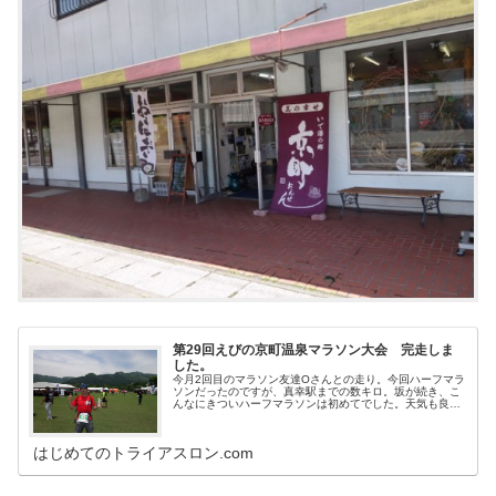
第29回えびの京町温泉マラソン大会 完走しま
した。
今月2回目のマラソン友達Oさんとの走り。今回ハーフマラ
ソンだったのですが、真幸駅までの数キロ。坂が続き、こ
んなにきついハーフマラソンは初めてでした。天気も良く
て、暑くて激坂。なんとか完走。ありがとう！開催日 平
成27年5月17日日曜日会場 ...
はじめてのトライアスロン.com