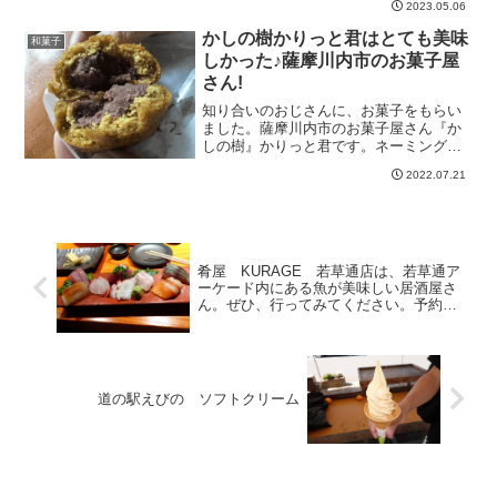
2023.05.06
に考え、地元の皆様に愛されるお店を目
指し毎日営業中くらし、いつも新鮮 スー
かしの樹かりっと君はとても美味
和菓子
パーマルイチ 宮崎県の...
しかった♪薩摩川内市のお菓子屋
さん!
知り合いのおじさんに、お菓子をもらい
ました。薩摩川内市のお菓子屋さん『か
しの樹』かりっと君です。ネーミングが
とてもユニークですよね!かしの樹基本情
2022.07.21
報薩摩川内市平佐町4221-109:00～19:00
定休日火曜日かりっと君・シュークリー
ム・塩...
肴屋 KURAGE 若草通店は、若草通ア
ーケード内にある魚が美味しい居酒屋さ
ん。ぜひ、行ってみてください。予約必
須です
道の駅えびの ソフトクリーム