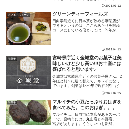
アル店でおはぎが気になったので食べて
2023.05.12
みることにしました。トライアル㈱明治
屋おはぎトライアル宮崎恒久店で購入値
グリーンティーフィールズ
カフェ・スイーツ
段 240円1個、3個、...
日向学院近くに日本茶が飲める喫茶店が
できるというのは、ここらあたりを散歩
コースにしている僕としては、昨年から
気になっていました。今日、母と妻を連
れて、ちょっと言ってみました。午後1時
過ぎにいったのですが、平日の金曜日の
お昼過ぎという時間帯で...
2012.04.13
宮崎県庁近く金城堂のお菓子は美
和菓子
味しいけど少し高い!!!お土産には
喜ばれると思います♪
金城堂は宮崎県庁近くのお菓子屋さん。2
年ほど前？に建て替えて、キレイになっ
ています。創業は1880年で現在4代目だと
か。代表銘菓は『つきいれ餅』金城堂 基
2022.07.25
本情報〒880-0805 宮崎県宮崎市橘通東２
丁目２−１9:00～19:000985-...
マルイチの小豆たっぷりおはぎを
和菓子
食べてみた。このおはぎ。。。
マルイチは、日向市に本店があるスーパ
ーで、宮崎市には、丸山店と本郷店、一
宮店があります。くらしいつも新鮮。ス
ーパーマルイチはお客様の満足度を第一