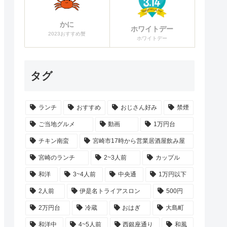
かに
ホワイトデー
2023おすすめ蟹
ホワイトデー
タグ
ランチ
おすすめ
おじさん好み
禁煙
ご当地グルメ
動画
1万円台
チキン南蛮
宮崎市17時から営業居酒屋飲み屋
宮崎のランチ
2~3人前
カップル
和洋
3~4人前
中央通
1万円以下
2人前
伊是名トライアスロン
500円
2万円台
冷蔵
おはぎ
大島町
和洋中
4~5人前
西銀座通り
和風