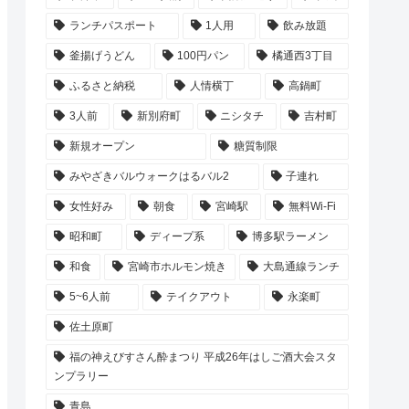
ランチパスポート
1人用
飲み放題
釜揚げうどん
100円パン
橘通西3丁目
ふるさと納税
人情横丁
高鍋町
3人前
新別府町
ニシタチ
吉村町
新規オープン
糖質制限
みやざきバルウォークはるバル2
子連れ
女性好み
朝食
宮崎駅
無料Wi-Fi
昭和町
ディープ系
博多駅ラーメン
和食
宮崎市ホルモン焼き
大島通線ランチ
5~6人前
テイクアウト
永楽町
佐土原町
福の神えびすさん酔まつり 平成26年はしご酒大会スタ
ンプラリー
青島