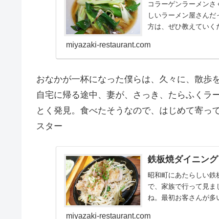
コラーゲンラーメンさ
しいラーメン屋さんだ
方は、ぜひ教えていく
ン半額特集で紹介されてい
miyazaki-restaurant.com
おなかが一杯になった僕らは、久々に、散歩
自宅に帰る途中、妻が、さっき、たらふくラーメ
とく発見。食べたそうなので、はじめて寄っ
スター
鉄板焼ダイニング
昭和町にあたらしい鉄板
で、家族で行って見ま
ね。最初お客さんが多
方（2015年...
miyazaki-restaurant.com