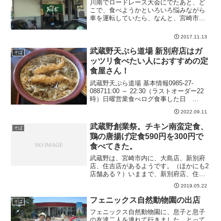
川南でロードレース大会にでたあと、ど
こで、食べようかといろいろ悩みながら
車を運転していたら、なんと、宮崎市内
まで戻ってきてしまいました。結局サウ
ナの近くの、喜八へ。気になっていたお
2017.11.13
店なんですよね店内はいい味を出してい
ます 店内に入ると、広い...
武蔵野天ぷら道場 新別府店はガ
そば
ッツリ食べたい人におすすめの定
食屋さん！
武蔵野天ぷら道場 基本情報0985-27-
088711:00 ～ 22:30（ラストオーダー22
時）日曜営業食べログ食事した日
2010.10.29 2022.09.11サラリーマン御
2022.09.11
用達の蕎麦屋さん 2010.10.29妻とラン
チを食べに...
武蔵野創業祭。チキン南蛮定食、
そば
鶏の唐揚げ定食590円を300円で
食べてきた。
武蔵野は、宮崎市内に、大島店、新別府
店、住吉店があるようです。（ほかにも2
店舗ある？）いままで、新別府店、住吉
店には行ったことがあります。大島店
2019.05.22
は、行ったことがなかったので、この半
額創業祭で行ってみることにしました。
フェニックス自然動物園の出店
そば
時間は午前11時過ぎです...
フェニックス自然動物園に、息子と息子
の友達二人を連れて行きました。とって