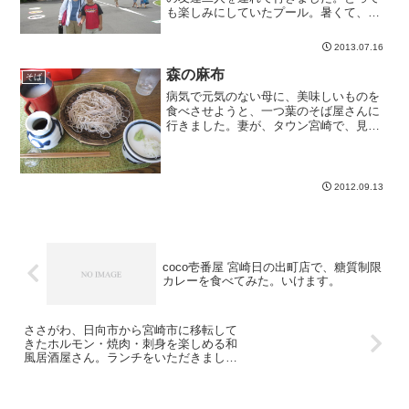
も楽しみにしていたプール。暑くて、水
が冷たくて、人が多くて、疲れました
が、息子たちはとても楽しそうでした
2013.07.16
ね。朝10時～午後4時ぐらいまで、本当に
子供たちは遊んでいたので...
森の麻布
そば
病気で元気のない母に、美味しいものを
食べさせようと、一つ葉のそば屋さんに
行きました。妻が、タウン宮崎で、見つ
けたそば屋さんです。最近出来たお店の
ようですね。店内はシックな感じ。店員
さんも美人で、とても感じが良いです。
母と妻が頼んだのが、遊食...
2012.09.13
coco壱番屋 宮崎日の出町店で、糖質制限
カレーを食べてみた。いけます。
ささがわ、日向市から宮崎市に移転して
きたホルモン・焼肉・刺身を楽しめる和
風居酒屋さん。ランチをいただきまし
た。