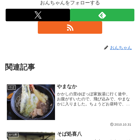
おんちゃんをフォローする
おんちゃん
関連記事
やまなか
そば
かかしの里ゆぽっぽ家族湯に行く途中、
お腹がすいたので、飛び込みで、やまな
かに入りました。ちょうどお昼時で、駐
車場は車でいっぱい。どんなお店なの
か、全く分かりませんでした。中に入っ
てみると。。。長野さんそば。旨いで
す。やまなかのお店の中は、床...
2010.10.31
そば処喜八
かつ丼