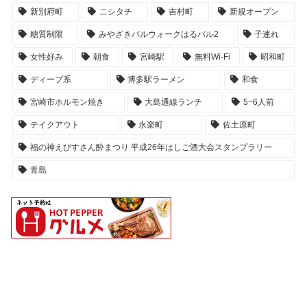
新別府町
ニシタチ
吉村町
新規オープン
糖質制限
みやざきバルウォークはるバル2
子連れ
女性好み
朝食
宮崎駅
無料Wi-Fi
昭和町
ディープ系
博多駅ラーメン
和食
宮崎市ホルモン焼き
大島通線ランチ
5~6人前
テイクアウト
永楽町
佐土原町
福の神えびすさん酔まつり 平成26年はしご酒大会スタンプラリー
青島