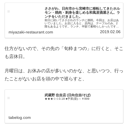
ささがわ、日向市から宮崎市に移転してきたホル
モン・焼肉・刺身を楽しめる和風居酒屋さん。ラ
ンチをいただきました。
前日に続いてささがわのランチに挑戦。今回は、お店はあ
いていました。お店に入ると、店内は、テーブルのみ。2
階もあるようです。ランチ、半額で素晴らしかったです今
回、タンみやの定食半額券を使ってランチをいただこうと
2019.02.06
miyazaki-restaurant.com
いう計画。スタッフの男性に半額券...
仕方がないので、その先の「旬粋まつの」に行くと、そこ
も店休日。
月曜日は、お休みの店が多いいのかな、と思いつつ、行っ
たことがないお店を頭の中で巡らすと、
武蔵野 住吉店 (日向住吉/そば)
★★★☆☆3.18 ■予算(昼):～￥999
tabelog.com