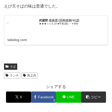
えび天そばの味は普通でした。
武蔵野 住吉店 (日向住吉/そば)
★★★☆☆3.18 ■予算(昼):～￥999
tabelog.com
そば
ランチ
島之内
シェアする
X
Facebook
LINE
コピー
0