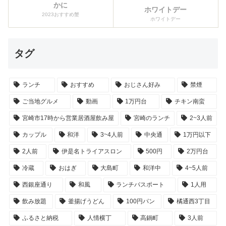
かに
ホワイトデー
2023おすすめ蟹
ホワイトデー
タグ
ランチ
おすすめ
おじさん好み
禁煙
ご当地グルメ
動画
1万円台
チキン南蛮
宮崎市17時から営業居酒屋飲み屋
宮崎のランチ
2~3人前
カップル
和洋
3~4人前
中央通
1万円以下
2人前
伊是名トライアスロン
500円
2万円台
冷蔵
おはぎ
大島町
和洋中
4~5人前
西銀座通り
和風
ランチパスポート
1人用
飲み放題
釜揚げうどん
100円パン
橘通西3丁目
ふるさと納税
人情横丁
高鍋町
3人前