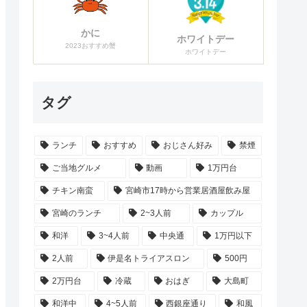
かに
ホワイトデー
2023おすすめ蟹
ホワイトデー
タグ
ランチ
おすすめ
おじさん好み
禁煙
ご当地グルメ
動画
1万円台
チキン南蛮
宮崎市17時から営業居酒屋飲み屋
宮崎のランチ
2~3人前
カップル
和洋
3~4人前
中央通
1万円以下
2人前
伊是名トライアスロン
500円
2万円台
冷蔵
おはぎ
大島町
和洋中
4~5人前
西銀座通り
和風