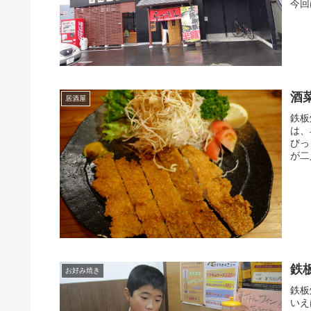
今回
酒菜
居酒屋
鉄板
は、
びっ
が二
鉄
お好み焼き
鉄板
いえ