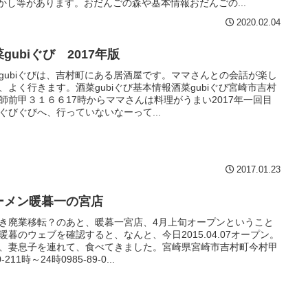
かし等があります。おだんごの森や基本情報おだんごの...
2020.02.04
gubiぐび 2017年版
gubiぐびは、吉村町にある居酒屋です。ママさんとの会話が楽し
、よく行きます。酒菜gubiぐび基本情報酒菜gubiぐび宮崎市吉村
師前甲３１６６17時からママさんは料理がうまい2017年一回目
ぐびぐびへ、行っていないなーって...
2017.01.23
ーメン暖暮一の宮店
き廃業移転？のあと、暖暮一宮店、4月上旬オープンということ
暖暮のウェブを確認すると、なんと、今日2015.04.07オープン。
、妻息子を連れて、食べてきました。宮崎県宮崎市吉村町今村甲
0-211時～24時0985-89-0...