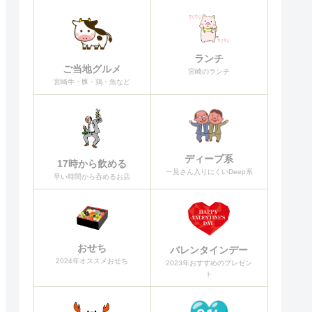
ランチ
ご当地グルメ
宮崎のランチ
宮崎牛・豚・鶏・魚など
ディープ系
17時から飲める
一見さん入りにくいDeep系
早い時間から呑めるお店
おせち
バレンタインデー
2024年オススメおせち
2023年おすすめのプレゼン
ト