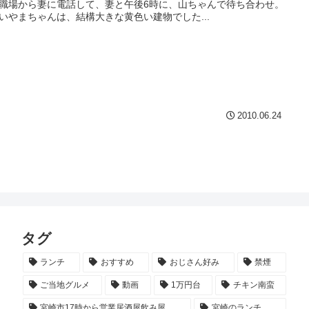
職場から妻に電話して、妻と午後6時に、山ちゃんで待ち合わせ。
いやまちゃんは、結構大きな黄色い建物でした...
2010.06.24
タグ
ランチ
おすすめ
おじさん好み
禁煙
ご当地グルメ
動画
1万円台
チキン南蛮
宮崎市17時から営業居酒屋飲み屋
宮崎のランチ