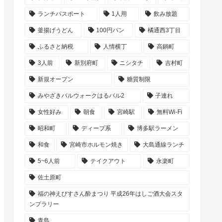
ランチパスポート
1人用
飲み放題
釜揚げうどん
100円パン
橘通西3丁目
ふるさと納税
人情横丁
高鍋町
3人前
新別府町
ニシタチ
吉村町
新規オープン
糖質制限
みやざきバルウォークはるバル2
子連れ
女性好み
朝食
宮崎駅
無料Wi-Fi
昭和町
ディープ系
博多駅ラーメン
和食
宮崎市ホルモン焼き
大島通線ランチ
5~6人前
テイクアウト
永楽町
佐土原町
福の神えびすさん酔まつり 平成26年はしご酒大会スタ
ンプラリー
青島