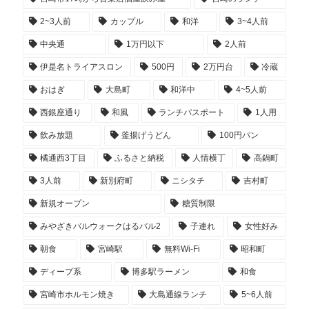
2~3人前
カップル
和洋
3~4人前
中央通
1万円以下
2人前
伊是名トライアスロン
500円
2万円台
冷蔵
おはぎ
大島町
和洋中
4~5人前
西銀座通り
和風
ランチパスポート
1人用
飲み放題
釜揚げうどん
100円パン
橘通西3丁目
ふるさと納税
人情横丁
高鍋町
3人前
新別府町
ニシタチ
吉村町
新規オープン
糖質制限
みやざきバルウォークはるバル2
子連れ
女性好み
朝食
宮崎駅
無料Wi-Fi
昭和町
ディープ系
博多駅ラーメン
和食
宮崎市ホルモン焼き
大島通線ランチ
5~6人前