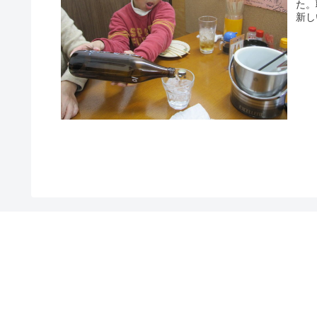
た。
新し