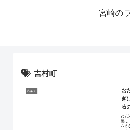
宮崎の
吉村町
お
和菓子
ぎ
る
おだ
無し
をか