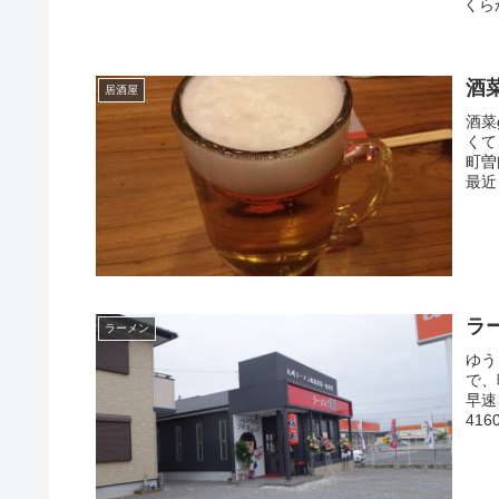
くら
酒菜
居酒屋
酒菜
くて
町曽
最近
ラ
ラーメン
ゆう
で、
早速
416