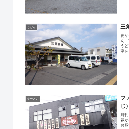
三
うどん
妻が
ん 
うど
車を
フ
ラーメン
じ
月刊
券が
お昼