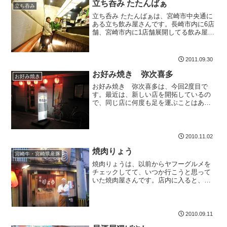
立ち呑み たたんばぁ
立ち呑み
立ち呑み たたんばぁは、宮崎市中央通に
ある立ち飲み屋さんです。長崎市内に6店
舗、宮崎市内に1店舗展開してる飲み屋さ
んですね。一人で飲める立ち呑み屋、好
きです焼き枝豆。香ばしくて、美味しか
ったです。二人分200円名前のとおり、立
2011.09.30
ちながら飲むお...
お好み焼き 弥次喜多
お好み焼き
お好み焼き 弥次喜多は、今回2度目で
す。最近は、新しい店を開拓しているの
で、同じ店に何度も足を運ぶことはあり
ません。ここは、お安く食べることが出
来て、飲むことが出来るのでウレシイで
す。焼酎の量が多いのは嬉しい中ジョッ
キと言うことですが、かな...
2010.11.02
焼肉りょう
宮崎牛・宮崎県産豚
焼肉りょうは、以前からヤフーグルメを
チェックしてて、いつか行こうと思って
いた焼肉屋さんです。店内に入ると、カ
ウンターが10席ほどありました。マスタ
ーは、確か40歳といっていましたが、若
いマスターさんです。まずは、生ビール
から。500円だった...
2010.09.11