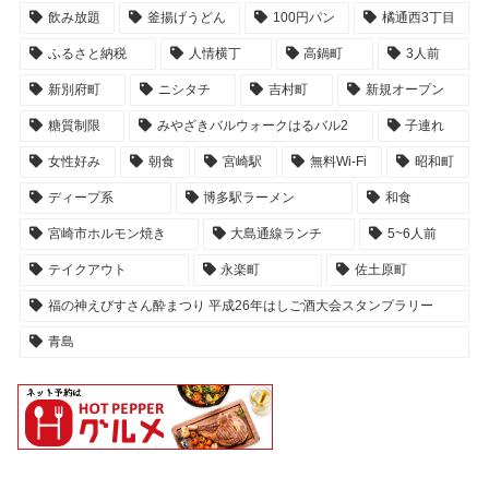
飲み放題
釜揚げうどん
100円パン
橘通西3丁目
ふるさと納税
人情横丁
高鍋町
3人前
新別府町
ニシタチ
吉村町
新規オープン
糖質制限
みやざきバルウォークはるバル2
子連れ
女性好み
朝食
宮崎駅
無料Wi-Fi
昭和町
ディープ系
博多駅ラーメン
和食
宮崎市ホルモン焼き
大島通線ランチ
5~6人前
テイクアウト
永楽町
佐土原町
福の神えびすさん酔まつり 平成26年はしご酒大会スタンプラリー
青島