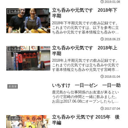
2019.01.08
ちら立ち呑みや元気です基本情報立ち呑
みや元気です宮崎市中央通７−２２ 1F ノ
立ち呑みや元気です 2018年下
立ち呑み
ムラビル1...
半期
2018年下半期元気ですの飲み記録です。
これまでの元気ですは、以下を参考に立
ち呑みや元気です基本情報立ち呑みや元
気です宮崎市中央通７−２２ 1F ノムラビ
2018.06.23
ル17時から営業色んな人と知り合える立
呑屋さん宮崎市一番の立ち飲み屋さんで
立ち呑みや元気です 2018年上
立ち呑み
す2週間ぶり...
半期
2018年上半期元気ですの飲み記録です。
これまでの元気ですは立ち呑みや元気で
す基本情報立ち呑みや元気です宮崎市中
央通７−２２ 1F ノムラビル17時から営業
2018.01.04
色んな人と知り合える立呑屋さん宮崎市
一番の立ち飲み屋さんです今年も飲む
いちすけ 一日一ゼン 一日一助
居酒屋
ぞ 2018....
鹿児島から仕事関係のお友達が来るとい
うので宮崎の仲間と一緒に飲みました。
お店は2017.06.08にオープンしたらし
い。今回7.03。まだオープンしたばか
2017.07.04
り。通常4000円のAプランが3500円でし
た。時間無制限と言うのはうれしいです
立ち呑みや 元気です 2015年 後
立ち呑み
ね。い...
半編