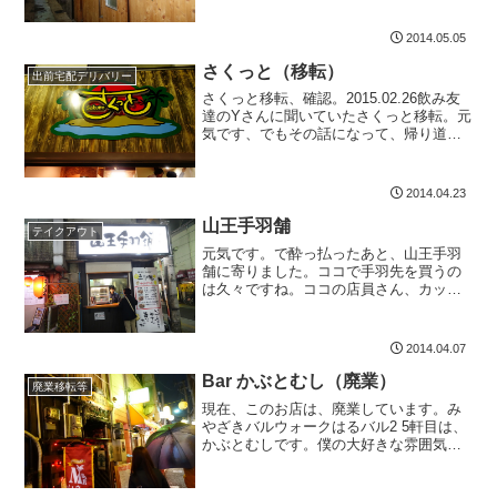
と思いました。たぶん、カウンターだけ
だったと思います。結構酔っ払ってい
2014.05.05
て、記憶があいまいです。お姉さ...
さくっと（移転）
出前宅配デリバリー
さくっと移転、確認。2015.02.26飲み友
達のYさんに聞いていたさくっと移転。元
気です、でもその話になって、帰り道確
認しました。2015.02.01から、宮崎市千
草町1-4岩切ビル2F/3Fに移転した模様で
す。0985-34-9116オ...
2014.04.23
山王手羽舗
テイクアウト
元気です。で酔っ払ったあと、山王手羽
舗に寄りました。ココで手羽先を買うの
は久々ですね。ココの店員さん、カッコ
いいですよね。知り合いの息子さんで
す。彼の奥さんもキュートです。酔っ払
って、値段は全然覚えていませんが、味
2014.04.07
はとっても美味しいですね。...
Bar かぶとむし（廃業）
廃業移転等
現在、このお店は、廃業しています。み
やざきバルウォークはるバル2 5軒目は、
かぶとむしです。僕の大好きな雰囲気の
人情横丁の2階にあるバーです。今まで、
何回か利用させていただきました。ハン