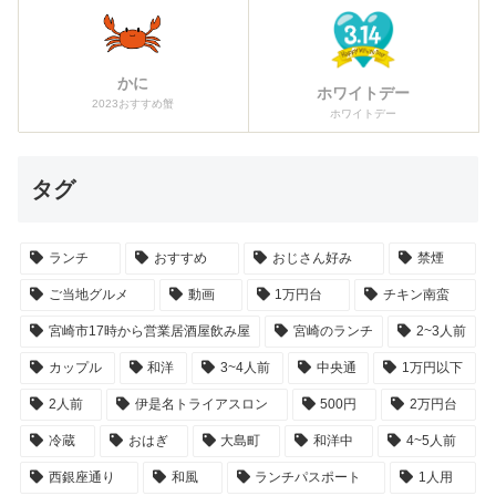
かに
ホワイトデー
2023おすすめ蟹
ホワイトデー
タグ
ランチ
おすすめ
おじさん好み
禁煙
ご当地グルメ
動画
1万円台
チキン南蛮
宮崎市17時から営業居酒屋飲み屋
宮崎のランチ
2~3人前
カップル
和洋
3~4人前
中央通
1万円以下
2人前
伊是名トライアスロン
500円
2万円台
冷蔵
おはぎ
大島町
和洋中
4~5人前
西銀座通り
和風
ランチパスポート
1人用