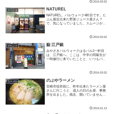
バーガーが旨くて、コスパ高いお店です
2014.03.02
ね。静かにデートす...
NATUREL
イベント
NATUREL。バルウォーク4軒目です。た
ぶん最近出来た野菜ジュース屋さん？
で、気になっていました。スムージがの
めるんじゃないかと思っていたんです。
スムージーのサイトを作っているので、
その参考になるかな、と思って。オヤジ
2014.03.02
一人では入りづらいか...
鮨 江戸銀
イベント
みやざきバルウォークはるバル2一軒目
は、江戸銀へ。ここは、中学の同級生が
一時修行に来ていたことと、いつもバル
ウォークで行列が出来ている。そういう
イメージのお店です。値段が高いだろう
から、いままで、酔っぱらいの僕の琴線
2014.03.02
に触れることはありません...
のぶやラーメン
ラーメン
宮崎市役所前に、昨年出来たラーメン屋
さんに行こうと、成人の日のお昼、事務
所を出ました。残念、開いていません。
繁華街に行きますが、祭日のお昼に、お
店を開けているところ少ないんですね。
いつものように、元気です方面に足が向
2014.01.13
き、到着したのがのぶやラ...