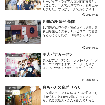
シーガイアトライアスロン前前夜祭とい
うことで、10人で元気ですへ。盛り上が
りました。やっぱり、人で走るより仲間
と走るのは楽しみですね。そうそう、こ
2015.07.11
の日、20年以上前高千穂で同僚だった人
に会いました。向こうはあんまり覚えて
四季の味 源平 亮輔
居酒屋
いなかったけど。でも...
11時過ぎにワウディ宮崎近くに到着。最
初山形屋近くのキッチンヒロニーで昼食
をとろうとしたが、11時半からスタート
ということで時間前。10分ぐらい時間が
あったので、元気です。近く、中央通の
四季の味 源平 亮輔に行ってきました。と
2014.08.29
っても新しくて...
美人ビアガーデン
ビアガーデン
美人ビアガーデンは、ホットペッパーグ
ルメで予約できます。クーポンありま
す。2015年5月15日からオープン・クー
ポン予約で、当月誕生日の方ケーキプレ
ゼント・クーポン予約で、月～木500円オ
フ女の子と沢山喋るにはオープンと同時
2014.06.02
に入店がベスト。...
数ちゃんの台所 せろり
小料理屋
中央通とニシタチを結ぶビルの通りにあ
るせろり。以前から気になっていまし
た。飲み友達のＹさんと飲んできまし
た。店内はＬ字のカウンターで、珍しい