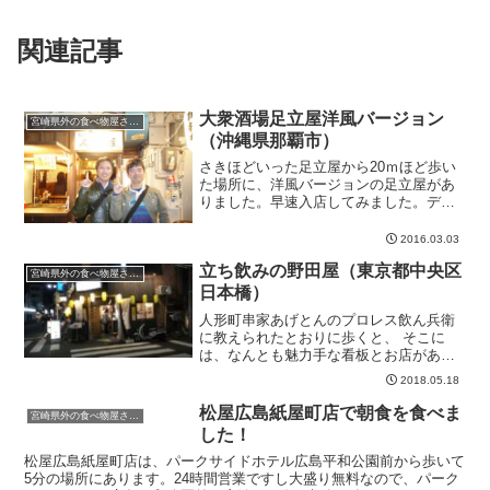
関連記事
大衆酒場足立屋洋風バージョン
宮崎県外の食べ物屋さん。
（沖縄県那覇市）
さきほどいった足立屋から20ｍほど歩い
た場所に、洋風バージョンの足立屋があ
りました。早速入店してみました。デー
トにも使えますねもう、あんまり覚えて
いないのですが、ここも千べろやってい
2016.03.03
ました。嬉しいねぇデートにも使えそう
立ち飲みの野田屋（東京都中央区
だし。沖縄に住んでいた...
宮崎県外の食べ物屋さん。
日本橋）
人形町串家あげとんのプロレス飲ん兵衛
に教えられたとおりに歩くと、 そこに
は、なんとも魅力手な看板とお店があり
ました。この雰囲気たまりません。もち
2018.05.18
ろん突撃してきましたよーホットペッパ
ーグルメで立ち飲みの野田屋を見てみる
松屋広島紙屋町店で朝食を食べま
宮崎県外の食べ物屋さん。
お店の中は酔客がたくさん...
した！
松屋広島紙屋町店は、パークサイドホテル広島平和公園前から歩いて
5分の場所にあります。24時間営業ですし大盛り無料なので、パーク