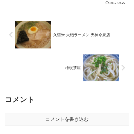
している喫茶店があリます。そこで朝食
2017.06.27
をいただきました。昔懐かしい喫茶店で
した。末永く続いていほ...
久留米 大砲ラーメン 天神今泉店
権現茶屋
コメント
コメントを書き込む