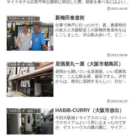
サイドホテル広島平和公園前に宿泊した際、朝食を食べるにはよいと
思います。松屋広島紙屋町店 基本情報松屋広島紙屋町店...
2021.04.05
新梅田食道街
宮崎県外の食べ物屋さん。
仕事で神戸に行ったので、夜、農業時代
の友人と大阪駅近くの新梅田食道街をは
しごしました。沢山飲み歩いて、どこで
飲んだのか分からなくなるほど、飲んだ
なぁ。それで、スマホをなくしちゃった
んです。次の日、行ったお店や警察に電
話しても出てこなかったの...
2012.09.09
居酒屋丸一屋（大阪市都島区）
宮崎県外の食べ物屋さん。
昼間から開いている居酒屋。いい雰囲気
です。こんな飲み屋、最高ですん。夕方
からは、相当に混雑するらしい。分かる
なぁ大阪に部屋を借りたいきずしについ
てwikiよりきずし（生寿司、生鮨）は、青
魚を塩締めしたもの。概ね鯖であるが鰆
など他の魚を用いた...
2016.04.25
HABIB-CURRY（大阪市放出）
宮崎県外の食べ物屋さん。
今回大阪城トライアスロンは、ゲストハ
ウスサイアムという所に止まったのです
が、ゲストハウスの隣の隣に、サイアム
のオーナーさんが46年だったかな、経営