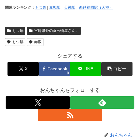
関連ランキング：
もつ鍋
|
赤坂駅
、
天神駅
、
西鉄福岡駅（天神）
もつ鍋
宮崎県外の食べ物屋さん。
もつ鍋
赤坂
シェアする
X
Facebook
LINE
コピー
0
おんちゃんをフォローする
おんちゃん