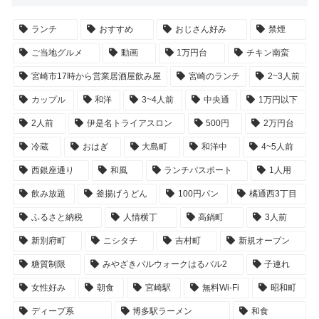
ランチ
おすすめ
おじさん好み
禁煙
ご当地グルメ
動画
1万円台
チキン南蛮
宮崎市17時から営業居酒屋飲み屋
宮崎のランチ
2~3人前
カップル
和洋
3~4人前
中央通
1万円以下
2人前
伊是名トライアスロン
500円
2万円台
冷蔵
おはぎ
大島町
和洋中
4~5人前
西銀座通り
和風
ランチパスポート
1人用
飲み放題
釜揚げうどん
100円パン
橘通西3丁目
ふるさと納税
人情横丁
高鍋町
3人前
新別府町
ニシタチ
吉村町
新規オープン
糖質制限
みやざきバルウォークはるバル2
子連れ
女性好み
朝食
宮崎駅
無料Wi-Fi
昭和町
ディープ系
博多駅ラーメン
和食