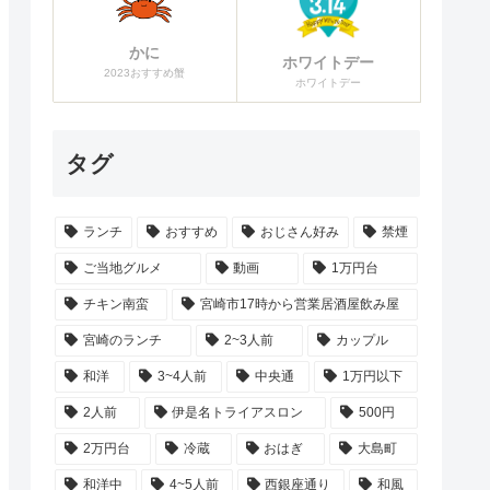
かに
ホワイトデー
2023おすすめ蟹
ホワイトデー
タグ
ランチ
おすすめ
おじさん好み
禁煙
ご当地グルメ
動画
1万円台
チキン南蛮
宮崎市17時から営業居酒屋飲み屋
宮崎のランチ
2~3人前
カップル
和洋
3~4人前
中央通
1万円以下
2人前
伊是名トライアスロン
500円
2万円台
冷蔵
おはぎ
大島町
和洋中
4~5人前
西銀座通り
和風