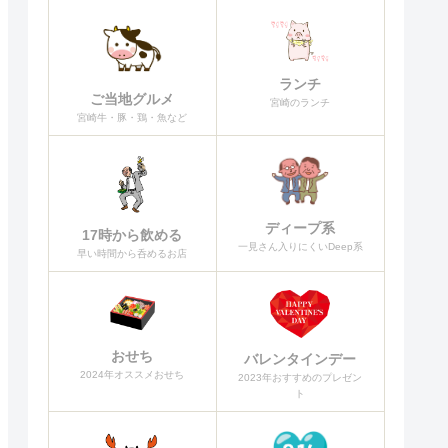
ランチ
ご当地グルメ
宮崎のランチ
宮崎牛・豚・鶏・魚など
ディープ系
17時から飲める
一見さん入りにくいDeep系
早い時間から呑めるお店
おせち
バレンタインデー
2024年オススメおせち
2023年おすすめのプレゼン
ト