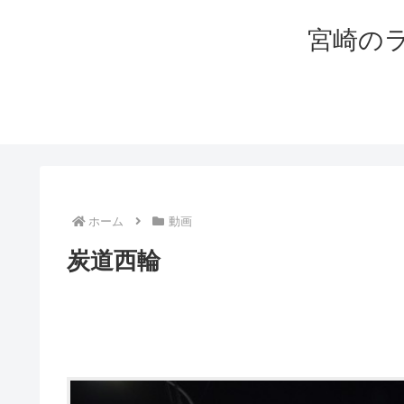
宮崎の
ホーム
動画
炭道西輪