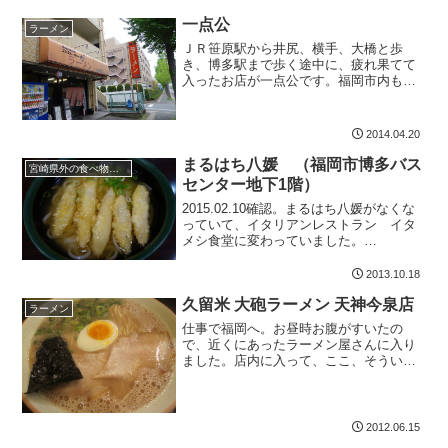
で、一次会近くのお店を...
一点公
ラーメン
ＪＲ笹原駅から井尻、横手、大橋と歩
き、博多駅まで歩く途中に、疲れ果てて
入ったお店が一点公です。福岡市内も本
当に変わったのですが、僕が福岡にいた
のは30年弱ぐらい前からなのですが、時
間が本当に過ぎてしまったんだぁ～って
2014.04.20
思いました。熱く生きてい...
まるはち八媛 （福岡市博多バス
宮崎県外の食べ物屋さん。
センター地下1階）
2015.02.10確認。まるはち八媛がなくな
っていて、イタリアンレストラン イタ
メシ食堂に変わっていました。
2014.11.13日にオープンしたようです。
広島から博多までバスで4時間。宮崎まで
2013.10.18
のバスまで1時間ほどあったので、ちょっ
久留米 大砲ラーメン 天神今泉店
と何か食...
ラーメン
仕事で福岡へ。お昼時お腹がすいたの
で、近くにあったラーメン屋さんに入り
ました。店内に入って、ここ、そういえ
ば、前回福岡出張に来たときも寄ったな
と思い出しました。行動パターンが同じ
なようですね。久留米のラーメン屋さん
のようです。こだわりがある...
2012.06.15