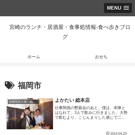
MENU
宮崎のランチ・居酒屋・食事処情報-食べ歩きブロ
グ
ホーム
おせち
福岡市
よかたい 総本店
宮崎県外の食べ物屋さん。
仕事関係の懇親会のあと、僕は、本隊と
はなれて、3人で飲みに行きました。大勢
で飲むより、こじんまりした感じで二次
会は飲むほうがすきなのかもって思いま
したね。今回は、どうしても、博多の立
ち飲み屋さんに行きたいと思っていたの
2014.04.20