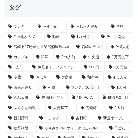
タグ
ランチ
おすすめ
おじさん好み
禁煙
ご当地グルメ
動画
1万円台
チキン南蛮
宮崎市17時から営業居酒屋飲み屋
宮崎のランチ
2~3人前
カップル
和洋
3~4人前
中央通
1万円以下
2人前
伊是名トライアスロン
500円
2万円台
冷蔵
おはぎ
大島町
和洋中
4~5人前
西銀座通り
和風
ランチパスポート
1人用
飲み放題
釜揚げうどん
100円パン
橘通西3丁目
ふるさと納税
人情横丁
高鍋町
3人前
新別府町
ニシタチ
吉村町
新規オープン
糖質制限
みやざきバルウォークはるバル2
子連れ