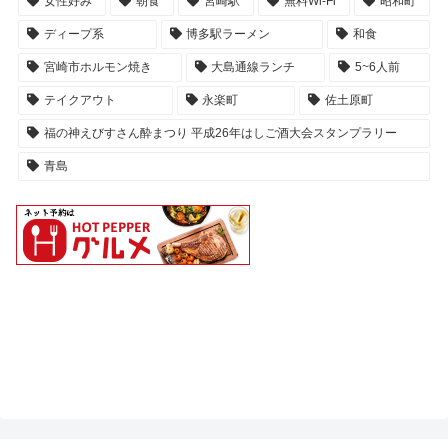
女性好み
朝食
宮崎駅
無料Wi-Fi
昭和町
ディープ系
博多駅ラーメン
和食
宮崎市ホルモン焼き
大島通線ランチ
5~6人前
テイクアウト
永楽町
佐土原町
福の神えびすさん酔まつり 平成26年はしご酒大会スタンプラリー
青島