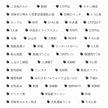
ご当地グルメ
動画
1万円台
チキン南蛮
宮崎市17時から営業居酒屋飲み屋
宮崎のランチ
2~3人前
カップル
和洋
3~4人前
中央通
1万円以下
2人前
伊是名トライアスロン
500円
2万円台
冷蔵
おはぎ
大島町
和洋中
4~5人前
西銀座通り
和風
ランチパスポート
1人用
飲み放題
釜揚げうどん
100円パン
橘通西3丁目
ふるさと納税
人情横丁
高鍋町
3人前
新別府町
ニシタチ
吉村町
新規オープン
糖質制限
みやざきバルウォークはるバル2
子連れ
女性好み
朝食
宮崎駅
無料Wi-Fi
昭和町
ディープ系
博多駅ラーメン
和食
宮崎市ホルモン焼き
大島通線ランチ
5~6人前