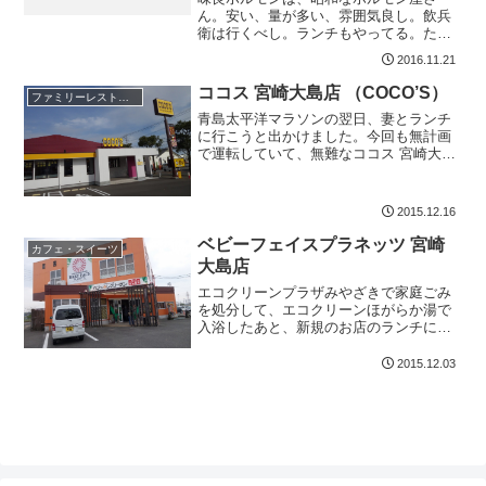
ん。安い、量が多い、雰囲気良し。飲兵
衛は行くべし。ランチもやってる。たぶ
ん禁煙です。家族連れ多し、17時から元
2016.11.21
気に営業中。日曜も営業。おすすめ味良
ホルモン基本情報味良ホルモン宮崎市淀
ココス 宮崎大島店 （COCO’S）
ファミリーレストラン
川３丁目１−５17時オー...
青島太平洋マラソンの翌日、妻とランチ
に行こうと出かけました。今回も無計画
で運転していて、無難なココス 宮崎大島
店 （COCO'S） に入ってしまいました。
場所としては大島通線、インド料理ムー
ナの道向かいになりますねファミリー向
2015.12.16
けのレストラン...
ベビーフェイスプラネッツ 宮崎
カフェ・スイーツ
大島店
エコクリーンプラザみやざきで家庭ごみ
を処分して、エコクリーンほがらか湯で
入浴したあと、新規のお店のランチに行
こうと、大島町のベビーフェイスプラネ
ッツへ。ベビーフェイスプラネッツは、
2015.12.03
以前、がっちりマンデーで紹介されてい
たような気がします。それ...