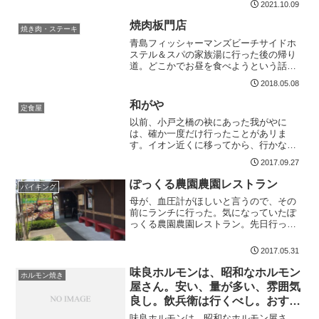
2021.10.09
焼肉板門店
焼き肉・ステーキ
青島フィッシャーマンズビーチサイドホ
ステル＆スパの家族湯に行った後の帰り
道。どこかでお昼を食べようという話に
なりました。頭の中に肉が食べたい。僕
2018.05.08
がはじき出した答えが、焼肉板門店でし
た。初になります。ホットペッパーグル
和がや
定食屋
メで板門店を見てみる。ク...
以前、小戸之橋の袂にあった我がやに
は、確か一度だけ行ったことがあリま
す。イオン近くに移ってから、行かなく
てはと、ずっと気になっていたていたお
2017.09.27
食事処です。お客さんがいっぱいまず、
駐車場ですが、店舗の前に5台ほど停める
ぽっくる農園農園レストラン
バイキング
ことが出来ます。今回もう満...
母が、血圧計がほしいと言うので、その
前にランチに行った。気になっていたぽ
っくる農園農園レストラン。先日行った
パン屋さんの隣だ平日のお昼。繁盛して
います。 店内はちょっと薄暗くて間接照
2017.05.31
明。殆どが女性。結構年配客のお客さん
が多くて、皆、ずっと話...
味良ホルモンは、昭和なホルモン
ホルモン焼き
屋さん。安い、量が多い、雰囲気
良し。飲兵衛は行くべし。おすす
め
味良ホルモンは、昭和なホルモン屋さ