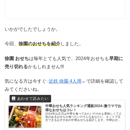
いかがでしたでしょうか。
今回、
徐園のお
せち
を紹介
しました。
徐園 おせち
は毎年とても人気で、2024年おせちも
早期に
売り切れる
かもしれません!!!
気になる方は今すぐ
近鉄 徐園 4人用
←で詳細を確認して
みてくださいね。
中華おせち人気ランキング通販2024♪激ウマでお
得なおせちはコレ！
2024年お正月は中華を食べてみたい!!!それも美味しくて人
気のあるおせちが食べたい!!!そんなあなたに、ネットで注
文できるおすすめの中華おせちを紹介します。中華おせち
人気ランキング通販2024♪激ウマでお得なおせちはコレ！
2024年の始ま...