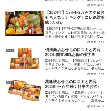
を紹介します。ぜひ購入の参考にしてみ
2023.08.01
てください!!!【先斗町ふじ田おせち】の
口コミ！正月を彩る絶品おせち♪京都「先
【2024年】1万円~2万円の冷蔵お
おせち
斗町ふじ田」の...
せち人気ランキング！コレ絶対美
味しいわ♪
【2024年】1万円~2万円の冷蔵おせち人
気ランキング！コレ絶対美味しいわ♪＜匠
本舗＞博多中洲「日本料理てら岡」監修
おせち楓華の通常価格は19800円。2~3人
2023.10.21
前40品目の一段重で、少量で数多くの種
類を食べたい方におすすめ。豪華食材と
佃浅商店おせちの口コミと内容
おせち
縁起物...
2024♪関東和風お節の実力!!!
2024年のお節は、【佃浅商店】のおせち
を考えている!!!でも実際、どんなおせち
なんだろう？そんなあなたに、 佃浅商店
のおせちの内容と口コミを紹介します。
2023.10.18
佃浅商店おせちの口コミと内容2024♪関東
和風お節の実力!!!＜佃浅＞国産野菜おせ
萬亀楼おせちの口コミと内容
おせち
ち三...
2024!!!三百年続く料亭のお節♪
2024年のお節は、『萬亀楼』のおせちを
考えている!!!でも実際、どんなおせちな
んだろう？そんなあなたに、 『萬亀楼』
のおせちの内容と口コミを紹介します。
2023.09.17
萬亀楼おせちの口コミと内容2024!!!三百