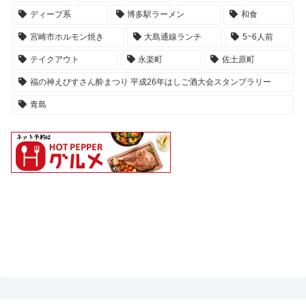
ディープ系
博多駅ラーメン
和食
宮崎市ホルモン焼き
大島通線ランチ
5~6人前
テイクアウト
永楽町
佐土原町
福の神えびすさん酔まつり 平成26年はしご酒大会スタンプラリー
青島