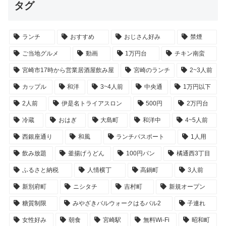
タグ
ランチ
おすすめ
おじさん好み
禁煙
ご当地グルメ
動画
1万円台
チキン南蛮
宮崎市17時から営業居酒屋飲み屋
宮崎のランチ
2~3人前
カップル
和洋
3~4人前
中央通
1万円以下
2人前
伊是名トライアスロン
500円
2万円台
冷蔵
おはぎ
大島町
和洋中
4~5人前
西銀座通り
和風
ランチパスポート
1人用
飲み放題
釜揚げうどん
100円パン
橘通西3丁目
ふるさと納税
人情横丁
高鍋町
3人前
新別府町
ニシタチ
吉村町
新規オープン
糖質制限
みやざきバルウォークはるバル2
子連れ
女性好み
朝食
宮崎駅
無料Wi-Fi
昭和町