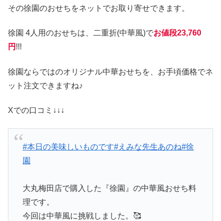
その徐園のおせちをネットでお取り寄せできます。
徐園 4人用のおせちは、二重折(中華風)で
お値段23,760
円
!!!
徐園ならではのオリジナル中華おせちを、お手頃価格でネ
ット注文できますね♪
Xでの口コミ↓↓↓
#本日の美味しいものです
#えみな先生あのね
#徐
園
大丸梅田店で購入した『徐園』の中華風おせち料
理です。
今回は中華風に挑戦しました。🥰