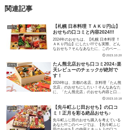
関連記事
【札幌 日本料理 ＴＡＫＵ円山】
おせち
おせちの口コミと内容2024!!!
2024年のおせちは、【札幌 日本料理 Ｔ
ＡＫＵ円山】にしたい!!!でも実際、どん
なおせち？そんなあなたに、このページ
では【ＴＡＫＵ円山】のおせちの内容と
2023.10.20
口コミを紹介♪完売前に!!!【札幌 日本料
理 ＴＡＫＵ円山】おせちの口コミと内容
たん熊北店おせち口コミ2024♪楽
おせち
202...
天レビューのチェックが絶対で
す！
2024年は、京都の名店、京料理「たん熊
北店」のおせちにしたい！そんなあなた
に、「たん熊北店」のおせち内容と口コ
ミを紹介。ぜひあなたの2024年おせち選
2023.10.18
びにお役立てください!!!たん熊北店おせ
ち口コミ2024♪楽天レビューのチェックが
【先斗町ふじ田おせち】の口コ
おせち
絶対で...
ミ！正月を彩る絶品おせち♪
先斗町ふじ田のおせち購入を考えている
あなた!!!このページでは、【先斗町ふじ
田のおせち】の内容とネット上の口コミ