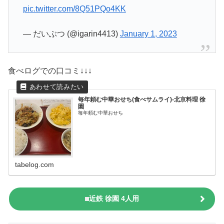
pic.twitter.com/8Q51PQo4KK
— だいぶつ (@igarin4413)
January 1, 2023
食べログでの口コミ↓↓↓
毎年頼む中華おせち(食べサムライ)-北京料理 徐
園
毎年頼む中華おせち
tabelog.com
近鉄 徐園 4人用