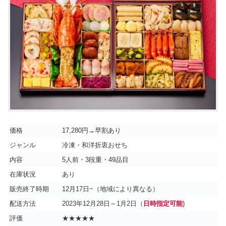
価格
17,280円→早割あり
ジャンル
冷凍・和洋折衷おせち
内容
5人前・3段重・49品目
在庫状況
あり
販売終了時期
12月17日~（地域により異なる）
配送方法
2023年12月28日～1月2日（
日時指定可能
)
評価
★★★★★