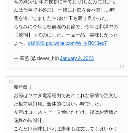
私の妹)が新年の挨拶に来ており(ちなみに旦那く
んは仕事で不参加)、一緒にお節を食べ楽しい時
間を過ごせました〜♪お年玉も渡せ良かった。
ちなみに今年も板前魂のお節で、今年は和洋中の
【飛翔】ってのにした。一品一品、美味しかった
よ〜。
#板前魂
pic.twitter.com/WHy7KK3ec7
— 暮芭 (@clever_hb)
January 2, 2023
新年飯！
お節はヤマダ電器経由であれこれな事情で注文し
た板前魂飛翔。全体的に良いお味でした。
今年はローストビーフ焼いただけ。後はお赤飯と
花麩の味噌汁。
こんだけ美味しければ来年も注文しても良いかも