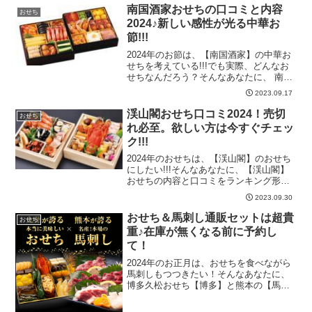
2024!!!銀座 米村 江戸好 お節重詰 和
南国酒家おせちの口コミと内容
おせち
風 三段...
2024♪新しい感性が光る中華お
節!!!
2024年のお節は、【南国酒家】の中華お
せちを考えている!!!でも実際、どんなお
せちなんだろう？そんなあなたに、 南国
酒家のおせちの内容と口コミを紹介しま
2023.09.17
す。南国酒家おせちの口コミと内容2024♪
新しい感性が光る中華お節!!!［南国酒
渓山閣おせち口コミ2024！売切
おせち
家］中...
れ必至。欲しい方は今すぐチェッ
ク!!!
2024年のおせちは、【渓山閣】のおせち
にしたい!!!そんなあなたに、【渓山閣】
おせちの内容と口コミをランキング形式
で紹介します。2024年のおせち選びの参
2023.09.30
考に少しでもなれば嬉しいです♪渓山閣お
せち口コミ2024！売切れ必至。欲しい方
おせち＆馬刺し通販セットは超貴
おせち
は今す...
重♪在庫が無くなる前に予約し
て！
2024年のお正月は、おせちを食べながら
馬刺しもつつきたい！そんなあなたに、
博多久松おせち【博多】と熊本の【馬刺
し5種盛り】セットはいかがでしょう？超
レアな夢のコラボおせちです。ぜひ、在