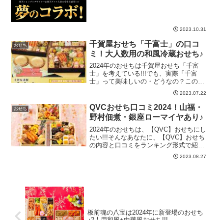
庫が無くなる前に購入をご検討くださ
い!!!少人数用おせ...
2023.10.31
千賀屋おせち「千富士」の口コ
おせち
ミ！大人数用の和風冷蔵おせち♪
2024年のおせちは千賀屋おせち「千富
士」を考えている!!!でも、実際「千富
士」って美味しいの・どうなの？このペ
ージでは、千賀屋おせち「千富士」の内
2023.07.22
容、及び口コミを紹介しています。千賀
屋おせち「千富士」の口コミ！大人数用
QVCおせち口コミ2024！山福・
おせち
の和風冷蔵おせち♪2...
野村佃煮・銀座ローマイヤあり♪
2024年のおせちは、【QVC】おせちにし
たい!!!そんなあなたに、【QVC】おせち
の内容と口コミをランキング形式で紹介
します。2024年のおせち選びの参考に少
2023.08.27
しでもなれば嬉しいです♪QVCおせち特集
2023！QVCおせち口コミ2023！野...
板前魂の八宝は2024年に新登場のおせち
♪2人用和風+中華風おせち!!!