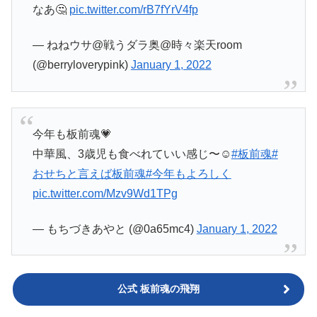
なあ🤔
pic.twitter.com/rB7fYrV4fp
— ねねウサ@戦うダラ奥@時々楽天room
(@berryloverypink)
January 1, 2022
今年も板前魂💗
中華風、3歳児も食べれていい感じ〜☺️
#板前魂
#
おせちと言えば板前魂
#今年もよろしく
pic.twitter.com/Mzv9Wd1TPg
— もちづきあやと (@0a65mc4)
January 1, 2022
公式 板前魂の飛翔