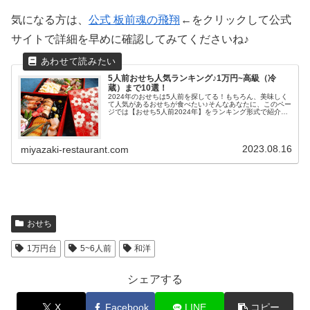
気になる方は、
公式 板前魂の飛翔
←をクリックして公式
サイトで詳細を早めに確認してみてくださいね♪
5人前おせち人気ランキング♪1万円~高級（冷
蔵）まで10選！
2024年のおせちは5人前を探してる！もちろん、美味しく
て人気があるおせちが食べたい♪そんなあなたに、このペー
ジでは【おせち5人前2024年】をランキング形式で紹介し
ています。お安いのは1万円台から5万の高級（冷蔵）おせ
ちまで10選!!!ぜ...
2023.08.16
miyazaki-restaurant.com
おせち
1万円台
5~6人前
和洋
シェアする
X
Facebook
LINE
コピー