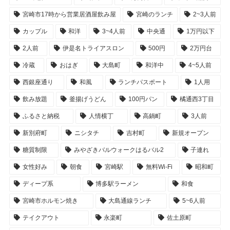
宮崎市17時から営業居酒屋飲み屋
宮崎のランチ
2~3人前
カップル
和洋
3~4人前
中央通
1万円以下
2人前
伊是名トライアスロン
500円
2万円台
冷蔵
おはぎ
大島町
和洋中
4~5人前
西銀座通り
和風
ランチパスポート
1人用
飲み放題
釜揚げうどん
100円パン
橘通西3丁目
ふるさと納税
人情横丁
高鍋町
3人前
新別府町
ニシタチ
吉村町
新規オープン
糖質制限
みやざきバルウォークはるバル2
子連れ
女性好み
朝食
宮崎駅
無料Wi-Fi
昭和町
ディープ系
博多駅ラーメン
和食
宮崎市ホルモン焼き
大島通線ランチ
5~6人前
テイクアウト
永楽町
佐土原町