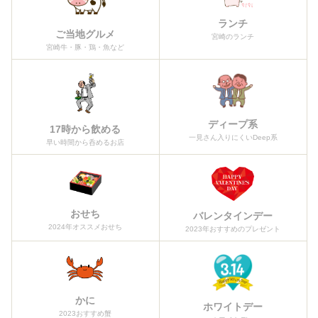
ランチ
ご当地グルメ
宮崎のランチ
宮崎牛・豚・鶏・魚など
ディープ系
17時から飲める
一見さん入りにくいDeep系
早い時間から呑めるお店
おせち
バレンタインデー
2024年オススメおせち
2023年おすすめのプレゼント
かに
ホワイトデー
2023おすすめ蟹