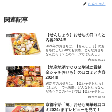
おんちゃん
関連記事
【せんしょう】おせちの口コミと
おせち
内容2024!!!
2024年のおせちは、【せんしょう】のお
せちにしたい!!!でも実際、どんなおせち
なんだろう？このページではせんしょう
おせちの内容とネットでの口コミを紹介
2023.09.21
します♪【せんしょう】おせちの口コミと
内容2024!!!〈せんしょう〉やわらか京お
【地産地消でＣＯ２削減に貢献
おせち
せち ...
金シャチおせち】の口コミと内容
2024!!!
2024年のおせちは、【金シャチおせち】
にしたい!!!でも実際、どんなおせちなん
だろう？このページでは【金シャチおせ
ち】の内容とネットでの口コミを紹介し
2023.09.30
ます♪【地産地消でＣＯ２削減に貢献 金
シャチおせち】の口コミと内容2024!!!地
京都宇治「萬」おせち萬華鏡口コ
おせち
産地消...
ミ2024♪まずレビューを見て！