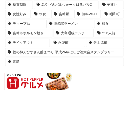
糖質制限
みやざきバルウォークはるバル2
子連れ
女性好み
朝食
宮崎駅
無料Wi-Fi
昭和町
ディープ系
博多駅ラーメン
和食
宮崎市ホルモン焼き
大島通線ランチ
5~6人前
テイクアウト
永楽町
佐土原町
福の神えびすさん酔まつり 平成26年はしご酒大会スタンプラリー
青島