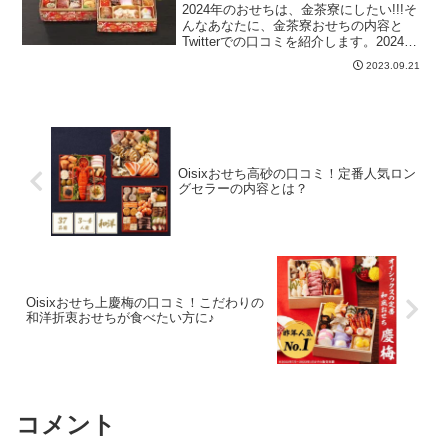
2024年のおせちは、金茶寮にしたい!!!そ
んなあなたに、金茶寮おせちの内容と
Twitterでの口コミを紹介します。2024年
のおせち選びの参考に少しでもなれば嬉
2023.09.21
しいです♪金茶寮おせち口コミ2024♪金沢
の美味しいお節が食べたいなら！金茶
寮...
Oisixおせち高砂の口コミ！定番人気ロン
グセラーの内容とは？
Oisixおせち上慶梅の口コミ！こだわりの
和洋折衷おせちが食べたい方に♪
コメント