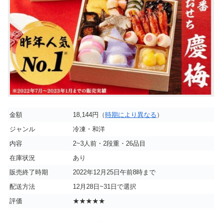
金額
18,144円（
時期により異なる
）
ジャンル
冷凍・和洋
内容
2~3人前・2段重・26品目
在庫状況
あり
販売終了時期
2022年12月25日午前8時まで
配送方法
12月28日~31日で選択
評価
★★★★★