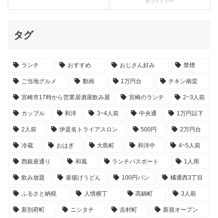
ホワイトデー
タグ
ランチ
おすすめ
おじさん好み
禁煙
ご当地グルメ
動画
1万円台
チキン南蛮
宮崎市17時から営業居酒屋飲み屋
宮崎のランチ
2~3人前
カップル
和洋
3~4人前
中央通
1万円以下
2人前
伊是名トライアスロン
500円
2万円台
冷蔵
おはぎ
大島町
和洋中
4~5人前
西銀座通り
和風
ランチパスポート
1人用
飲み放題
釜揚げうどん
100円パン
橘通西3丁目
ふるさと納税
人情横丁
高鍋町
3人前
新別府町
ニシタチ
吉村町
新規オープン