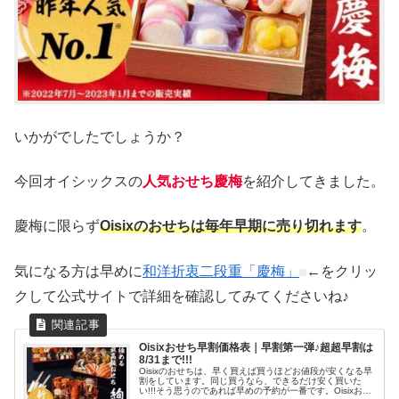
いかがでしたでしょうか？
今回オイシックスの
人気おせち慶梅
を紹介してきました。
慶梅に限らず
Oisixのおせちは毎年早期に売り切れます
。
気になる方は早めに
和洋折衷二段重「慶梅」
←をクリッ
クして公式サイトで詳細を確認してみてくださいね♪
Oisixおせち早割価格表｜早割第一弾♪超超早割は
8/31まで!!!
Oisixのおせちは、早く買えば買うほどお値段が安くなる早
割をしています。同じ買うなら、できるだけ安く買いた
い!!!そう思うのであれば早めの予約が一番です。Oisixおせ