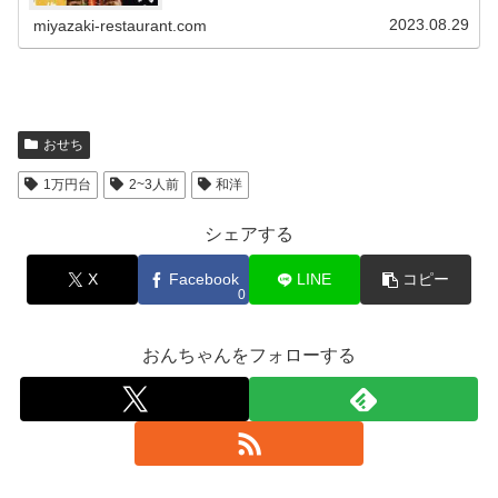
ち早割価格表｜早割第一弾♪超超早割は8/31まで!!!Oisixお
せち...
2023.08.29
miyazaki-restaurant.com
おせち
1万円台
2~3人前
和洋
シェアする
X
Facebook
LINE
コピー
0
おんちゃんをフォローする