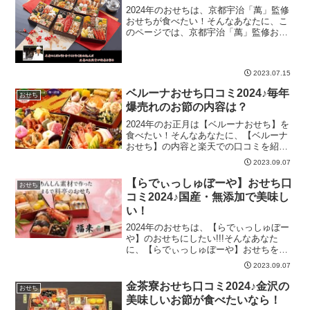
2024年のおせちは、京都宇治「萬」監修
おせちが食べたい！そんなあなたに、こ
のページでは、京都宇治「萬」監修おせ
ちの内容と口コミを紹介しています。あ
なたの2024年のおせち選びの参考になれ
ば嬉しいです！京都宇治「萬」おせち萬
2023.07.15
華鏡口コミ202...
ベルーナおせち口コミ2024♪毎年
おせち
爆売れのお節の内容は？
2024年のお正月は【ベルーナおせち】を
食べたい！そんなあなたに、【ベルーナ
おせち】の内容と楽天での口コミを紹介
します。あなたの2024年のおせち選びに
2023.09.07
ぜひお役立てください♪ベルーナおせち口
コミ2024♪毎年爆売れのお節の内容は？ベ
【らでぃっしゅぼーや】おせち口
おせち
ルーナ ...
コミ2024♪国産・無添加で美味し
い！
2024年のおせちは、【らでぃっしゅぼー
や】のおせちにしたい!!!そんなあなた
に、【らでぃっしゅぼーや】おせちをラ
ンキング形式で紹介します。2024年のお
2023.09.07
せち選びの参考に少しでもなれば嬉しい
です♪【らでぃっしゅぼーや】おせち口コ
金茶寮おせち口コミ2024♪金沢の
おせち
ミ2024♪...
美味しいお節が食べたいなら！